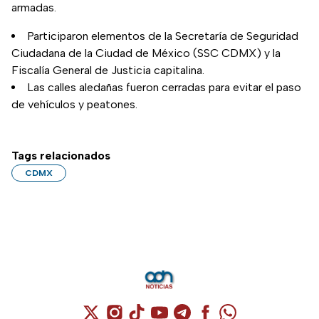
armadas.
Participaron elementos de la Secretaría de Seguridad
Ciudadana de la Ciudad de México (SSC CDMX) y la
Fiscalía General de Justicia capitalina.
Las calles aledañas fueron cerradas para evitar el paso
de vehículos y peatones.
Tags relacionados
CDMX
Cuenta de X / Twitter (se abre en una nuev
Cuenta de Instagram (se abre en una n
Cuenta de TikTok (se abre en una
Cuenta de YouTube (se abre 
Cuenta de Telegram (se a
Cuenta de Facebook 
Cuenta de Whats