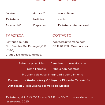
En vivo
Azteca 7
adn Noticias
TV Azteca
Noticias
a más +
Azteca UNO
Deportes
TV Azteca Internacional
TV AZTECA
CONTACTO
Periférico Sur 4121,
contacto@tvazteca.com
Col. Fuentes Del Pedregal, C.P.
55 1720 1313
|
Conmutador
14140,
Ciudad De México, México.
Aviso de privacidad
Derechos
Inversionistas
Promo Espacio
Trabaja con nosotros
Programa de ética, integridad y cumplimiento
Defensor de Audiencias y Código de Ética de Televisión
Azteca III y Televisora del Valle de México
TV Azteca, M.R. & ©, TV Azteca, S.A.B. de C.V. Todos los derechos
reservados, 2025.