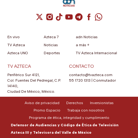
Cuenta de X / Twitter (se abre en una nuev
Cuenta de Instagram (se abre en una n
Cuenta de TikTok (se abre en una
Cuenta de YouTube (se abre 
Cuenta de Telegram (se a
Cuenta de Facebook 
Cuenta de Whats
En vivo
Azteca 7
adn Noticias
TV Azteca
Noticias
a más +
Azteca UNO
Deportes
TV Azteca Internacional
TV AZTECA
CONTACTO
Periférico Sur 4121,
contacto@tvazteca.com
Col. Fuentes Del Pedregal, C.P.
55 1720 1313
|
Conmutador
14140,
Ciudad De México, México.
Aviso de privacidad
Derechos
Inversionistas
Promo Espacio
Trabaja con nosotros
Programa de ética, integridad y cumplimiento
Defensor de Audiencias y Código de Ética de Televisión
Azteca III y Televisora del Valle de México