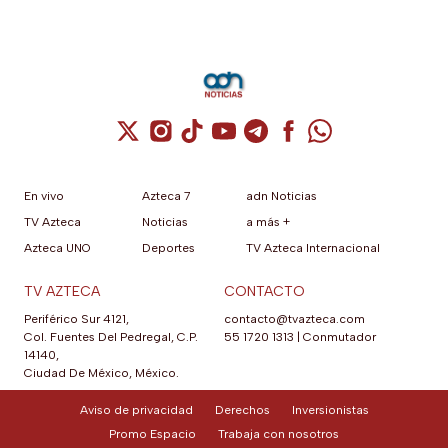
Cuenta de X / Twitter (se abre en una nuev
Cuenta de Instagram (se abre en una n
Cuenta de TikTok (se abre en una
Cuenta de YouTube (se abre 
Cuenta de Telegram (se a
Cuenta de Facebook 
Cuenta de Whats
En vivo
Azteca 7
adn Noticias
TV Azteca
Noticias
a más +
Azteca UNO
Deportes
TV Azteca Internacional
TV AZTECA
CONTACTO
Periférico Sur 4121,
contacto@tvazteca.com
Col. Fuentes Del Pedregal, C.P.
55 1720 1313
|
Conmutador
14140,
Ciudad De México, México.
Aviso de privacidad
Derechos
Inversionistas
Promo Espacio
Trabaja con nosotros