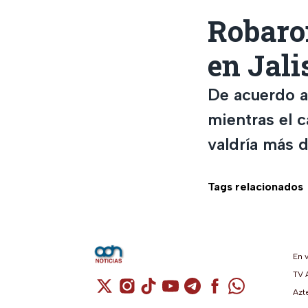
Robaron
en Jali
De acuerdo a 
mientras el c
valdría más d
Tags relacionados
En 
TV 
Cuenta de X / Twitter (se abre en una n
Cuenta de Instagram (se abre en u
Cuenta de TikTok (se abre en 
Cuenta de YouTube (se ab
Cuenta de Telegram (
Cuenta de Facebo
Cuenta de Wh
Azt