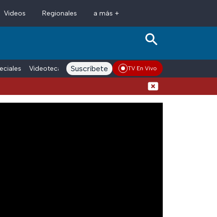
Videos
Regionales
a más +
Suscríbete
eciales
Videoteca
Conductores
Voces adn Noticias
Enlace La
TV En Vivo