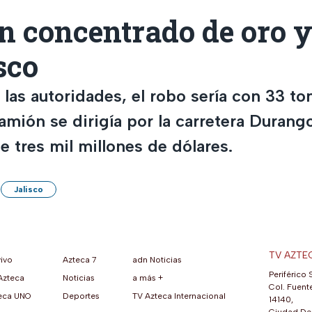
 concentrado de oro y
sco
las autoridades, el robo sería con 33 to
amión se dirigía por la carretera Duran
e tres mil millones de dólares.
Jalisco
TV AZTE
vivo
Azteca 7
adn Noticias
Periférico 
Azteca
Noticias
a más +
ueva pestaña)
na nueva pestaña)
una nueva pestaña)
re en una nueva pestaña)
se abre en una nueva pestaña)
ok (se abre en una nueva pestaña)
atsApp (se abre en una nueva pestaña)
Col. Fuente
eca UNO
Deportes
TV Azteca Internacional
14140,
Ciudad De 