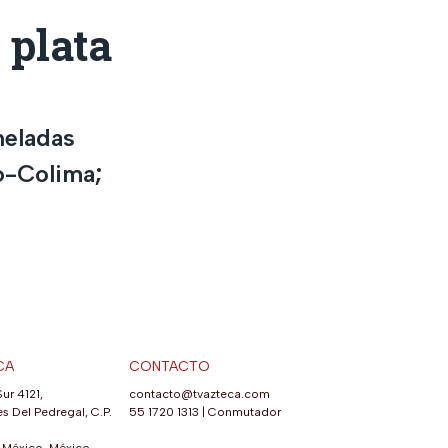
 plata
neladas
go-Colima;
CA
CONTACTO
Sur 4121,
contacto@tvazteca.com
s Del Pedregal, C.P.
55 1720 1313
|
Conmutador
México, México.