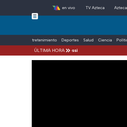
en vivo
TV Azteca
Aztec
Skip to main content
Tiempo Libre
Entretenimiento
Deportes
Salud
Ciencia
Polít
años, Jorge, papá de Lionel Messi
ÚLTIMA HORA