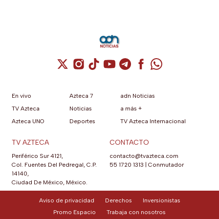
Cuenta de X / Twitter (se abre en una nuev
Cuenta de Instagram (se abre en una n
Cuenta de TikTok (se abre en una
Cuenta de YouTube (se abre 
Cuenta de Telegram (se a
Cuenta de Facebook 
Cuenta de Whats
En vivo
Azteca 7
adn Noticias
TV Azteca
Noticias
a más +
Azteca UNO
Deportes
TV Azteca Internacional
TV AZTECA
CONTACTO
Periférico Sur 4121,
contacto@tvazteca.com
Col. Fuentes Del Pedregal, C.P.
55 1720 1313
|
Conmutador
14140,
Ciudad De México, México.
Aviso de privacidad
Derechos
Inversionistas
Promo Espacio
Trabaja con nosotros