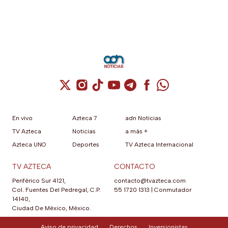
Cuenta de X / Twitter (se abre en una nuev
Cuenta de Instagram (se abre en una n
Cuenta de TikTok (se abre en una
Cuenta de YouTube (se abre 
Cuenta de Telegram (se a
Cuenta de Facebook 
Cuenta de Whats
En vivo
Azteca 7
adn Noticias
TV Azteca
Noticias
a más +
Azteca UNO
Deportes
TV Azteca Internacional
TV AZTECA
CONTACTO
Periférico Sur 4121,
contacto@tvazteca.com
Col. Fuentes Del Pedregal, C.P.
55 1720 1313
|
Conmutador
14140,
Ciudad De México, México.
Aviso de privacidad
Derechos
Inversionistas