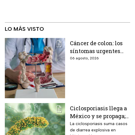
LO MÁS VISTO
Cáncer de colon: los
síntomas urgentes
que te advierten que
06 agosto, 2026
ya está presente
Ciclosporiasis llega a
México y se propaga;
activan protocolos
La ciclosporiasis suma casos
de diarrea explosiva en
para revisar frutas y