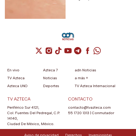
tiene cura ni vacuna
vómitos.
Cuenta de X / Twitter (se abre en una nuev
Cuenta de Instagram (se abre en una n
Cuenta de TikTok (se abre en una
Cuenta de YouTube (se abre 
Cuenta de Telegram (se a
Cuenta de Facebook 
Cuenta de Whats
En vivo
Azteca 7
adn Noticias
TV Azteca
Noticias
a más +
Azteca UNO
Deportes
TV Azteca Internacional
TV AZTECA
CONTACTO
Periférico Sur 4121,
contacto@tvazteca.com
Col. Fuentes Del Pedregal, C.P.
55 1720 1313
|
Conmutador
14140,
Ciudad De México, México.
Aviso de privacidad
Derechos
Inversionistas