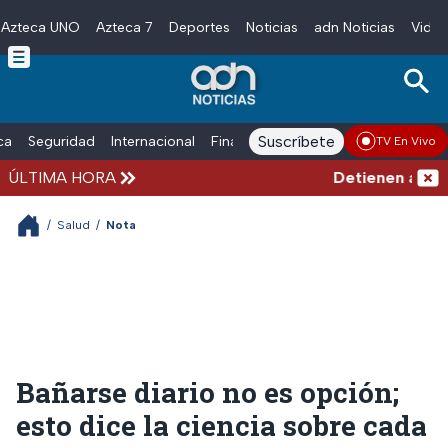
Azteca UNO
Azteca 7
Deportes
Noticias
adn Noticias
Video
Skip to main content
Suscríbete
ica
Seguridad
Internacional
Finanzas
adn Noticias Radio
Esp
TV En Vivo
ÚLTIMA HORA
Detienen al exgo
/
Salud
/
Nota
Bañarse diario no es opción;
esto dice la ciencia sobre cada