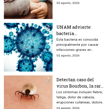
explosiva, de acuerdo con
03 agosto, 2026
autoridades sanitarias.
UNAM advierte:
bacteria
Acinetobacter
Esta bacteria es conocida
principalmente por causar
baumannii podría
infecciones graves en
transmitirse entre
hospitales
02 agosto, 2026
humanos y animales
Detectan caso del
virus Bourbon, la rara
enfermedad
Los síntomas incluyen fiebre,
fatiga, dolor de cabeza,
transmitida por
erupciones cutáneas, dolores
garrapatas que no
musculares, náuseas y
02 agosto, 2026