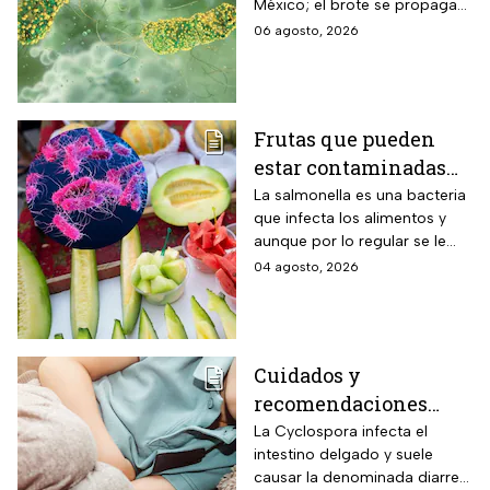
México; el brote se propaga
verduras
en el territorio nacional
06 agosto, 2026
Frutas que pueden
estar contaminadas
de salmonella y cómo
La salmonella es una bacteria
que infecta los alimentos y
protegerte del
aunque por lo regular se le
contagio
relaciona con el huevo,
04 agosto, 2026
algunas frutas pueden estar
contaminadas.
Cuidados y
recomendaciones
para niños ante los
La Cyclospora infecta el
intestino delgado y suele
riesgos por cyclospora
causar la denominada diarrea