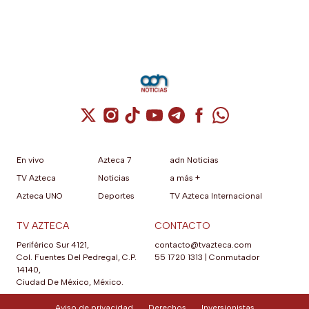
Cuenta de X / Twitter (se abre en una nuev
Cuenta de Instagram (se abre en una n
Cuenta de TikTok (se abre en una
Cuenta de YouTube (se abre 
Cuenta de Telegram (se a
Cuenta de Facebook 
Cuenta de Whats
En vivo
Azteca 7
adn Noticias
TV Azteca
Noticias
a más +
Azteca UNO
Deportes
TV Azteca Internacional
TV AZTECA
CONTACTO
Periférico Sur 4121,
contacto@tvazteca.com
Col. Fuentes Del Pedregal, C.P.
55 1720 1313
|
Conmutador
14140,
Ciudad De México, México.
Aviso de privacidad
Derechos
Inversionistas