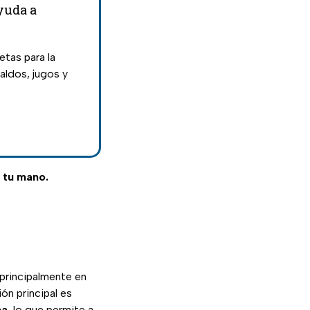
yuda a
tas para la
aldos, jugos y
e tu mano.
principalmente en
ión principal es
na
, lo que permite a