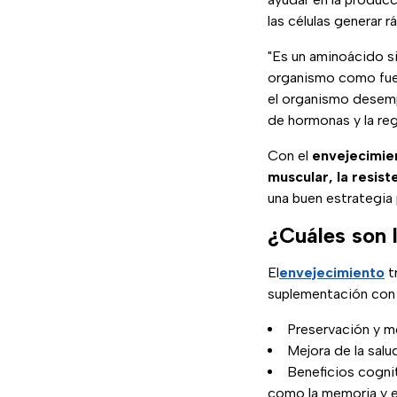
las células generar
"Es un aminoácido si
organismo como fue
el organismo desemp
de hormonas y la re
Con el
envejecimie
muscular, la resist
una buen estrategia 
¿Cuáles son 
El
envejecimiento
t
suplementación con 
Preservación y m
Mejora de la salu
Beneficios cogni
como la memoria y el