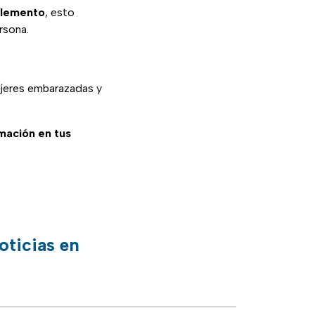
plemento
, esto
rsona.
ujeres embarazadas y
rmación en tus
oticias en