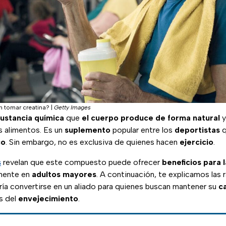
 tomar creatina?
|
Getty Images
ustancia química
que
el cuerpo produce de forma natural
y
s alimentos. Es un
suplemento
popular entre los
deportistas
q
co
. Sin embargo, no es exclusiva de quienes hacen
ejercicio
.
s
revelan que este compuesto puede ofrecer
beneficios para l
lmente en
adultos mayores
. A continuación, te explicamos las 
ría convertirse en un aliado para quienes buscan mantener su
c
s del
envejecimiento
.