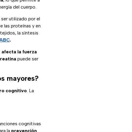
nergía del cuerpo.
ser utilizado por el
las proteínas y en
jidos, la síntesis
 ABC
.
e
afecta la fuerza
reatina
puede ser
tos mayores?
ro cognitivo
. La
unciones cognitivas
ara la
prevención