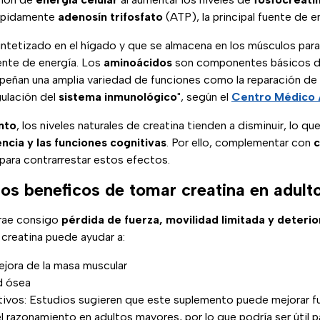
 rápidamente
adenosín trifosfato
(ATP), la principal fuente de e
ntetizado en el hígado y que se almacena en los músculos para 
nte de energía. Los
aminoácidos
son componentes básicos de 
eñan una amplia variedad de funciones como la reparación de te
gulación del
sistema inmunológico
", según el
Centro Médico
nto
, los niveles naturales de creatina tienden a disminuir, lo qu
encia y las funciones cognitivas
. Por ello, complementar con
c
para contrarrestar estos efectos.
los beneficos de tomar creatina en adul
rae consigo
pérdida de fuerza, movilidad limitada y deterio
creatina puede ayudar a:
ejora de la masa muscular
d ósea
tivos: Estudios sugieren que este suplemento puede mejorar f
 razonamiento en adultos mayores, por lo que podría ser útil p