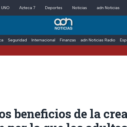
a UNO
Azteca 7
Deportes
Noticias
adn Noticias
ica
Seguridad
Internacional
Finanzas
adn Noticias Radio
Esp
os beneficios de la cre