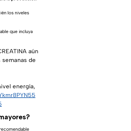
ién los niveles
dable que incluya
 CREATINA aún
s semanas de
ivel energía,
m/Ykmr8PYN55
5
 mayores?
s recomendable