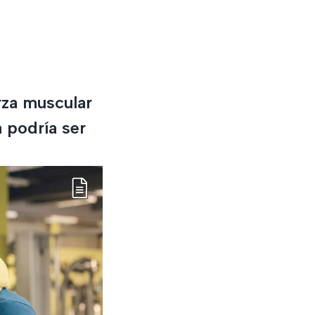
s
rza muscular
a podría ser