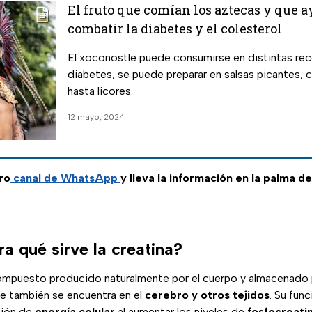
El fruto que comían los aztecas y que a
combatir la diabetes y el colesterol
El xoconostle puede consumirse en distintas rece
diabetes, se puede preparar en salsas picantes, c
hasta licores.
12 mayo, 2024
ro
canal de WhatsApp
y lleva la información en la palma d
a qué sirve la creatina?
ompuesto producido naturalmente por el cuerpo y almacenado 
ue también se encuentra en el
cerebro y otros tejidos
. Su func
ción de
energía celular
al aumentar los niveles de
fosfocreati