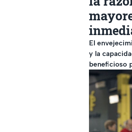
la razó
mayore
inmedi
El envejecim
y la capacida
beneficioso p