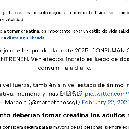
ga: La creatina no solo mejora el rendimiento físico, sino tamb
 y vitalidad
o a tomar
creatina
, es importante llevar un estilo de vida salu
una
dieta equilibrada
.
sejo que les puedo dar este 2025: CONSUMAN
NTRENEN. Ven efectos increíbles luego de do
consumirla a diario.
nivel fuerza, también a nivel estado de ánimo, n
nitiva, memoria y más 🙌🏻💪🏻
pic.twitter.co
— Marcela (@marcefitnessgt)
February 22, 202
to deberían tomar creatina los adultos
 considera segura para la mayoría de las personas, siempre e