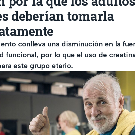
n por la que los adulto
s deberían tomarla
atamente
iento conlleva una disminución en la fue
d funcional, por lo que el uso de creatin
ara este grupo etario.