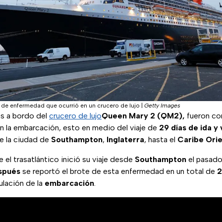
e de enfermedad que ocurrió en un crucero de lujo
|
Getty Images
s a bordo del
crucero de lujo
Queen Mary 2 (QM2),
fueron co
n la embarcación, esto en medio del viaje de
29 días de ida y 
 la ciudad de
Southampton
,
Inglaterra
, hasta el
Caribe Orie
 el trasatlántico inició su viaje desde
Southampton
el pasad
espués
se reportó el brote de esta enfermedad en un total de
2
pulación de la
embarcación
.