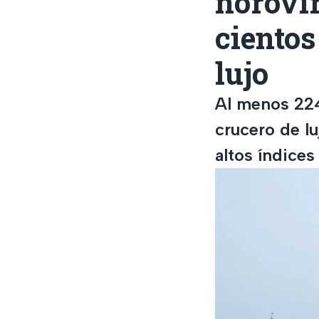
norovir
cientos
lujo
Al menos 224
crucero de l
altos índices