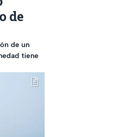
ó
o de
ión de un
rmedad tiene