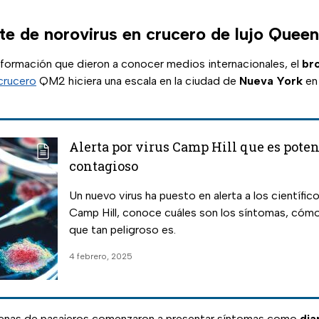
te de norovirus en crucero de lujo Quee
nformación que dieron a conocer medios internacionales, el
br
crucero
QM2 hiciera una escala en la ciudad de
Nueva York
en
Alerta por virus Camp Hill que es pot
contagioso
Un nuevo virus ha puesto en alerta a los científico
Camp Hill, conoce cuáles son los síntomas, cómo
que tan peligroso es.
4 febrero, 2025
enas de pasajeros comenzaron a presentar síntomas como
dia