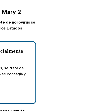
n Mary 2
ote de norovirus
se
 los
Estados
encialmente
s, se trata del
 se contagia y
rrea y vómito