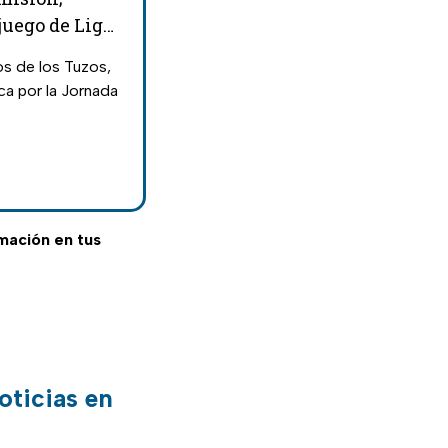
juego de Liga
os de los Tuzos,
ca por la Jornada
rmación en tus
oticias en