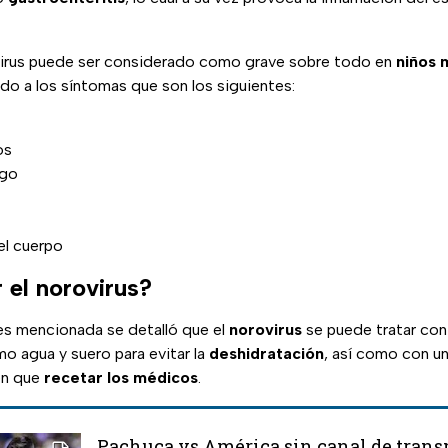
virus puede ser considerado como grave sobre todo en
niños 
o a los síntomas que son los siguientes:
os
ago
el cuerpo
 el norovirus?
tes mencionada se detalló que el
norovirus
se puede tratar con 
o agua y suero para evitar la
deshidratación
, así como con 
en que
recetar
los
médicos
.
Pachuca vs América sin canal de trans