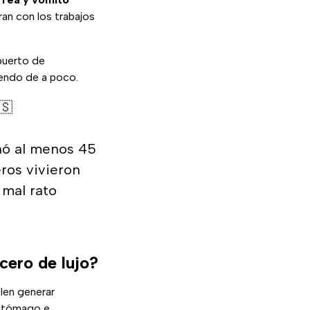
ran con los trabajos
puerto de
iendo de a poco.
🇸
inó al menos 45
eros vivieron
 mal rato
cero de lujo?
len generar
 estómago e