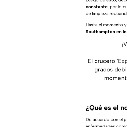
constante
, por lo c
de limpieza requeri
Hasta el momento y
Southampton
en
I
¡
El crucero 'Ex
grados debid
momentos
¿Qué es el n
De acuerdo con el p
enfermedades com