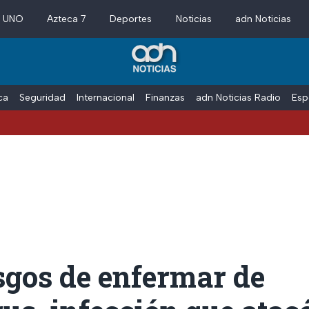
a UNO
Azteca 7
Deportes
Noticias
adn Noticias
ica
Seguridad
Internacional
Finanzas
adn Noticias Radio
Esp
sgos de enfermar de