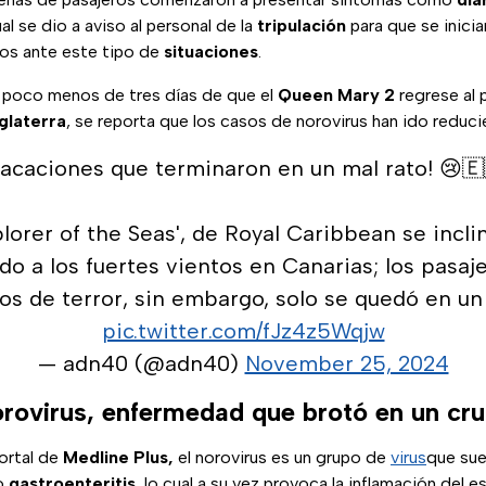
ual se dio a aviso al personal de la
tripulación
para que se inicia
dos ante este tipo de
situaciones
.
 poco menos de tres días de que el
Queen Mary 2
regrese al 
nglaterra
, se reporta que los casos de norovirus han ido reduc
Vacaciones que terminaron en un mal rato! 😢🇪
plorer of the Seas', de Royal Caribbean se incl
o a los fuertes vientos en Canarias; los pasaj
 de terror, sin embargo, solo se quedó en un
pic.twitter.com/fJz4z5Wqjw
— adn40 (@adn40)
November 25, 2024
orovirus, enfermedad que brotó en un cru
ortal de
Medline Plus,
el norovirus es un grupo de
virus
que sue
o
gastroenteritis
, lo cual a su vez provoca la inflamación del