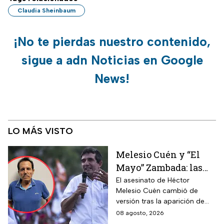
Claudia Sheinbaum
¡No te pierdas nuestro contenido,
sigue a adn Noticias en Google
News!
LO MÁS VISTO
Melesio Cuén y “El
Mayo” Zambada: las
claves de un
El asesinato de Héctor
Melesio Cuén cambió de
asesinato rodeado de
versión tras la aparición de
contradicciones
nuevas pruebas. ¿Qué ocurrió
08 agosto, 2026
realmente el 25 de julio de