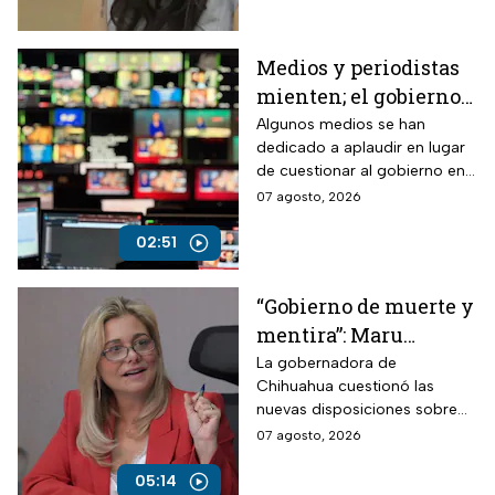
legisladoras deberán
enfrentar un procedimiento
dentro del partido.
Medios y periodistas
mienten; el gobierno
controla la narrativa a
Algunos medios se han
dedicado a aplaudir en lugar
través de paleros
de cuestionar al gobierno en
medio de los nuevos
07 agosto, 2026
lineamientos para las
audiencias
02:51
“Gobierno de muerte y
mentira”: Maru
Campos arremete
La gobernadora de
Chihuahua cuestionó las
contra Morena por
nuevas disposiciones sobre
polémicos
medios y lanzó fuertes
07 agosto, 2026
lineamientos de
señalamientos contra el
audiencias
Gobierno de México durante
05:14