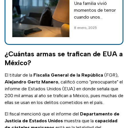
Una familia vivió
a familia en
momentos de terror
Tlalpan; los
cuando unos
dejaron
hombres se
8 enero, 2025
amarrados en su
metieron a su casa
casa
en Tlalpan y los
amagaron para
cometer un robo,
¿Cuántas armas se trafican de EUA a
vecinos exigen a las
México?
autoridades más
seguridad.
El titular de la
Fiscalía General de la República
(FGR),
Alejandro Gertz Manero
, calificó como "preocupante" el
informe de Estados Unidos (EUA) en donde señala que
200 mil armas al año se trafican a México, pues muchas de
ellas se usan en los delitos cometidos en el país.
El fiscal mencionó que el informe del
Departamento de
Justicia de Estados Unidos
muestra que la
capacidad
de cárteles mexicanos
está en la letalidad del