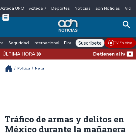
Azteca UNO
Azteca 7
Deportes
Noticias
adn Noticias
Video
Skip to main content
Suscríbete
ica
Seguridad
Internacional
Finanzas
adn Noticias Radio
Esp
TV En Vivo
ÚLTIMA HORA
Detienen al hombre q
/
Política
/
Nota
Tráfico de armas y delitos en
México durante la mañanera