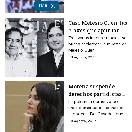
2024?
11:15
Caso Melesio Cuén: las
claves que apuntan a
un posible montaje en
Tras varias inconsistencias, se
busca esclarecer la muerte de
su asesinato
Melesio Cuén
08 agosto, 2026
Morena suspende
derechos partidistas
de Nayeli Salvatori y
La polémica comenzó por
unos comentarios hechos en
Graciela Palomares
el pódcast DesCasadas que
por insulto a adultos
se volvieron virales en redes
08 agosto, 2026
mayores
sociales. Ahora, ambas