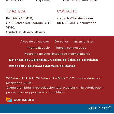
Azteca UNO
Deportes
TV Azteca Internacional
TV AZTECA
CONTACTO
Periférico Sur 4121,
contacto@tvazteca.com
Col. Fuentes Del Pedregal, C.P.
55 1720 1313
|
Conmutador
14140,
Ciudad De México, México.
Aviso de privacidad
Derechos
Inversionistas
Promo Espacio
Trabaja con nosotros
Programa de ética, integridad y cumplimiento
Defensor de Audiencias y Código de Ética de Televisión
Azteca III y Televisora del Valle de México
TV Azteca, M.R. & ©, TV Azteca, S.A.B. de C.V. Todos los derechos
reservados, 2025.
Queda prohibida la reproducción total o parcial sin la autorización
previa, expresa y por escrito de su titular.
Subir inicio