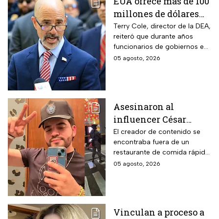
EUA ofrece más de 100
millones de dólares
por líderes del CJNG;
Terry Cole, director de la DEA,
reiteró que durante años
aumenta recompensa
funcionarios de gobiernos en
por hijastro de “El
México apoyaron a los
05 agosto, 2026
Mencho”
cárteles en actividades de
narcotráfico y lavado de
dinero
Asesinaron al
influencer César
Gastélum mientras
El creador de contenido se
encontraba fuera de un
transmitía en vivo en
restaurante de comida rápida
Culiacán, Sinaloa
cuando recibió el disparo;
05 agosto, 2026
autoridades desplegaron un
operativo en Sinaloa
Vinculan a proceso a