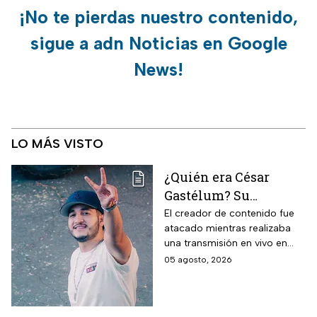
¡No te pierdas nuestro contenido,
sigue a adn Noticias en Google
News!
LO MÁS VISTO
¿Quién era César
Gastélum? Su
asesinato revive la
El creador de contenido fue
atacado mientras realizaba
violencia contra
una transmisión en vivo en
influencers en
Culiacán. Su caso vuelve a
05 agosto, 2026
Sinaloa y la lista de
poner bajo la lupa la violencia
creadores que han
que ha golpeado a Sinaloa.
muerto