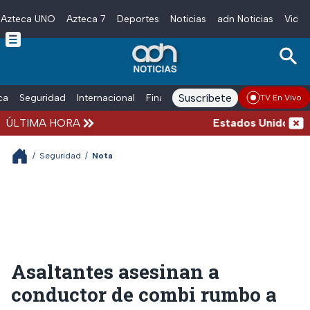
Azteca UNO
Azteca 7
Deportes
Noticias
adn Noticias
Video
Skip to main content
Suscríbete
ica
Seguridad
Internacional
Finanzas
adn Noticias Radio
Esp
TV En Vivo
ÚLTIMA HORA
Estados Unidos susp
/
Seguridad
/
Nota
Asaltantes asesinan a
conductor de combi rumbo a