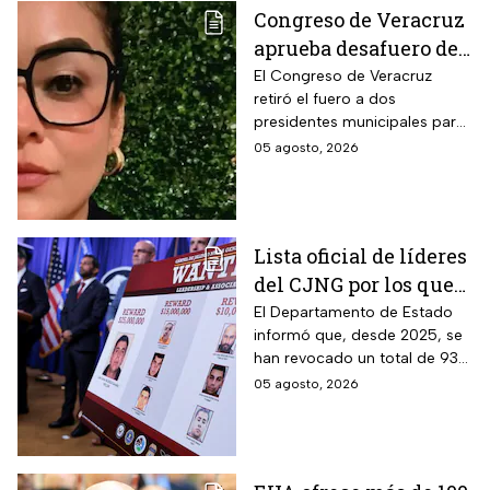
Congreso de Veracruz
aprueba desafuero de
alcalde ligado al caso
El Congreso de Veracruz
retiró el fuero a dos
de la periodista
presidentes municipales para
Roxana Guzmán
que continúen las
05 agosto, 2026
investigaciones en su contra.
Lista oficial de líderes
del CJNG por los que
EUA ofrece millonaria
El Departamento de Estado
informó que, desde 2025, se
recompensa
han revocado un total de 93
visas a familiares y socios de
05 agosto, 2026
narcotraficantes