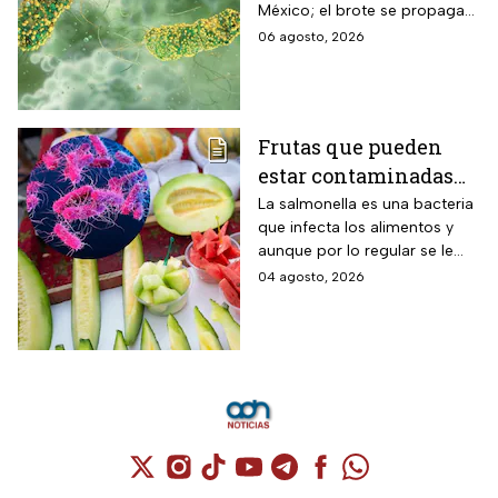
México; el brote se propaga
verduras
en el territorio nacional
06 agosto, 2026
Frutas que pueden
estar contaminadas
de salmonella y cómo
La salmonella es una bacteria
que infecta los alimentos y
protegerte del
aunque por lo regular se le
contagio
relaciona con el huevo,
04 agosto, 2026
algunas frutas pueden estar
contaminadas.
Cuenta de X / Twitter (se abre en una nuev
Cuenta de Instagram (se abre en una n
Cuenta de TikTok (se abre en una
Cuenta de YouTube (se abre 
Cuenta de Telegram (se a
Cuenta de Facebook 
Cuenta de Whats