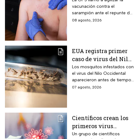
sarampión
vacunación contra el
sarampión ante el repunte de
casos en América
08 agosto, 2026
EUA registra primer
caso de virus del Nilo
Occidental de 2026
Los mosquitos infestados con
el virus del Nilo Occidental
aparecieron antes de tiempo
en EUA; ya se registró el
07 agosto, 2026
primer caso en una persona
Científicos crean los
primeros virus
diseñados por la IA,
Un grupo de científicos