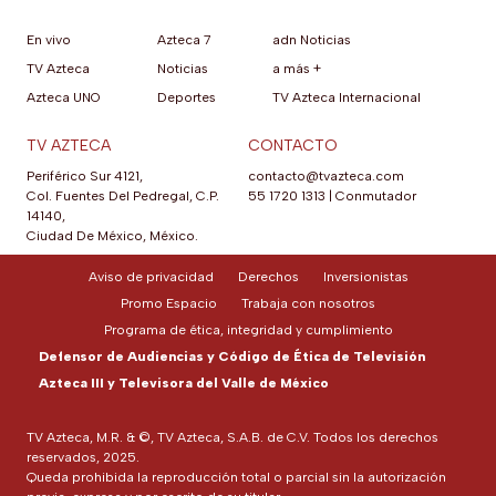
En vivo
Azteca 7
adn Noticias
TV Azteca
Noticias
a más +
Azteca UNO
Deportes
TV Azteca Internacional
TV AZTECA
CONTACTO
Periférico Sur 4121,
contacto@tvazteca.com
Col. Fuentes Del Pedregal, C.P.
55 1720 1313
|
Conmutador
14140,
Ciudad De México, México.
Aviso de privacidad
Derechos
Inversionistas
Promo Espacio
Trabaja con nosotros
Programa de ética, integridad y cumplimiento
Defensor de Audiencias y Código de Ética de Televisión
Azteca III y Televisora del Valle de México
TV Azteca, M.R. & ©, TV Azteca, S.A.B. de C.V. Todos los derechos
reservados, 2025.
Queda prohibida la reproducción total o parcial sin la autorización