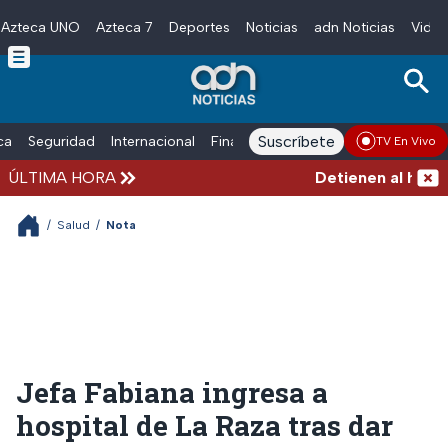
Azteca UNO
Azteca 7
Deportes
Noticias
adn Noticias
Video
Skip to main content
Suscríbete
ica
Seguridad
Internacional
Finanzas
adn Noticias Radio
Esp
TV En Vivo
ÚLTIMA HORA
Detienen al hombre
/
Salud
/
Nota
Jefa Fabiana ingresa a
hospital de La Raza tras dar