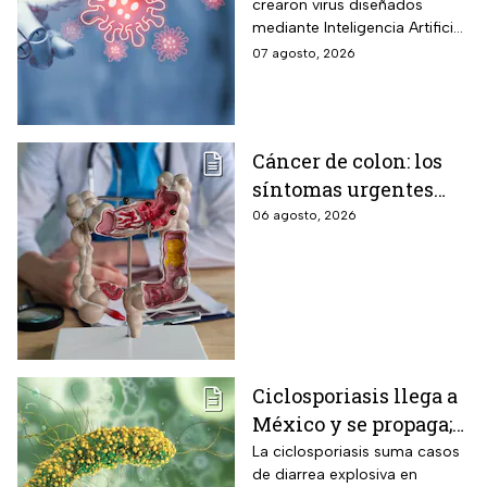
crearon virus diseñados
¿son peligrosos para
mediante Inteligencia Artificial
los humanos?
pero se han encendido las
07 agosto, 2026
alertar sobre cómo garantizar
su seguridad.
Cáncer de colon: los
síntomas urgentes
que te advierten que
06 agosto, 2026
ya está presente
Ciclosporiasis llega a
México y se propaga;
activan protocolos
La ciclosporiasis suma casos
de diarrea explosiva en
para revisar frutas y