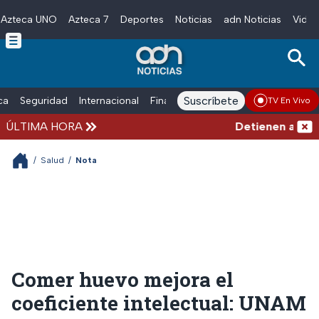
Azteca UNO
Azteca 7
Deportes
Noticias
adn Noticias
Video
Skip to main content
Suscríbete
ica
Seguridad
Internacional
Finanzas
adn Noticias Radio
Esp
TV En Vivo
ÚLTIMA HORA
Detienen al exgo
/
Salud
/
Nota
Comer huevo mejora el
coeficiente intelectual: UNAM