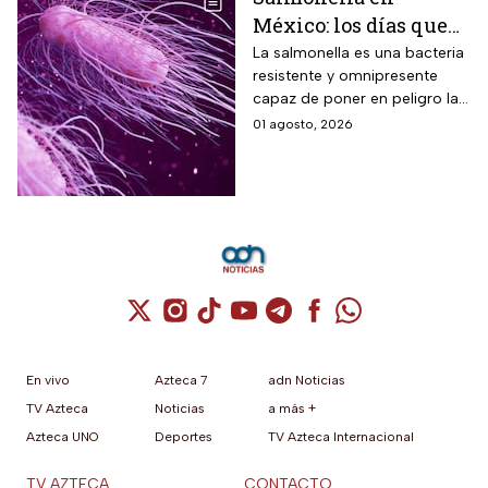
México: los días que
dura la bacteria en el
La salmonella es una bacteria
resistente y omnipresente
cuerpo humano
capaz de poner en peligro la
vida de una persona
01 agosto, 2026
Cuenta de X / Twitter (se abre en una nuev
Cuenta de Instagram (se abre en una n
Cuenta de TikTok (se abre en una
Cuenta de YouTube (se abre 
Cuenta de Telegram (se a
Cuenta de Facebook 
Cuenta de Whats
En vivo
Azteca 7
adn Noticias
TV Azteca
Noticias
a más +
Azteca UNO
Deportes
TV Azteca Internacional
TV AZTECA
CONTACTO