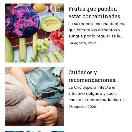
Frutas que pueden
estar contaminadas
de salmonella y cómo
La salmonella es una bacteria
que infecta los alimentos y
protegerte del
aunque por lo regular se le
contagio
relaciona con el huevo,
04 agosto, 2026
algunas frutas pueden estar
contaminadas.
Cuidados y
recomendaciones
para niños ante los
La Cyclospora infecta el
intestino delgado y suele
riesgos por cyclospora
causar la denominada diarrea
explosiva, de acuerdo con
03 agosto, 2026
autoridades sanitarias.