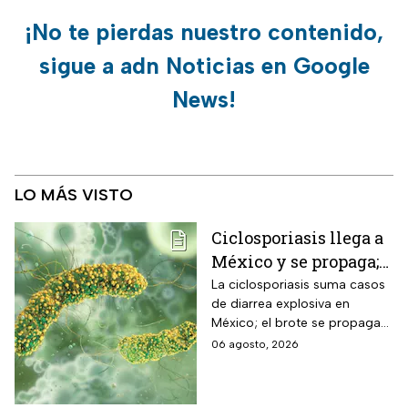
¡No te pierdas nuestro contenido,
sigue a adn Noticias en Google
News!
LO MÁS VISTO
Ciclosporiasis llega a
México y se propaga;
activan protocolos
La ciclosporiasis suma casos
de diarrea explosiva en
para revisar frutas y
México; el brote se propaga
verduras
en el territorio nacional
06 agosto, 2026