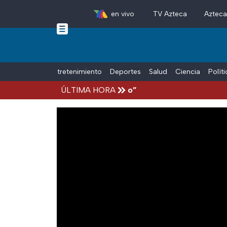
en vivo
TV Azteca
Aztec
Skip to main content
Tiempo Libre
Entretenimiento
Deportes
Salud
Ciencia
Polít
nsa por hijastro de “El Mencho”
ÚLTIMA HORA