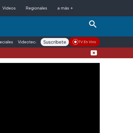
Videos
Regionales
a más +
Suscríbete
eciales
Videoteca
Conductores
Voces adn Noticias
Enlace La
TV En Vivo