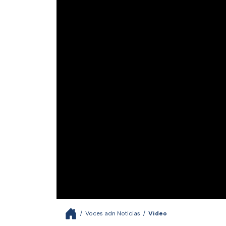
/
Voces adn Noticias
/
Video