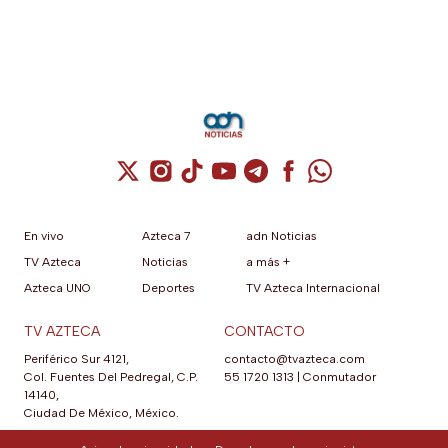
Cuenta de X / Twitter (se abre en una nuev
Cuenta de Instagram (se abre en una n
Cuenta de TikTok (se abre en una
Cuenta de YouTube (se abre 
Cuenta de Telegram (se a
Cuenta de Facebook 
Cuenta de Whats
En vivo
Azteca 7
adn Noticias
TV Azteca
Noticias
a más +
Azteca UNO
Deportes
TV Azteca Internacional
TV AZTECA
CONTACTO
Periférico Sur 4121,
contacto@tvazteca.com
Col. Fuentes Del Pedregal, C.P.
55 1720 1313
|
Conmutador
14140,
Ciudad De México, México.