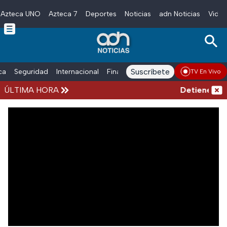
Azteca UNO
Azteca 7
Deportes
Noticias
adn Noticias
Video
Skip to main content
Suscríbete
ica
Seguridad
Internacional
Finanzas
adn Noticias Radio
Esp
TV En Vivo
ÚLTIMA HORA
Detienen al 