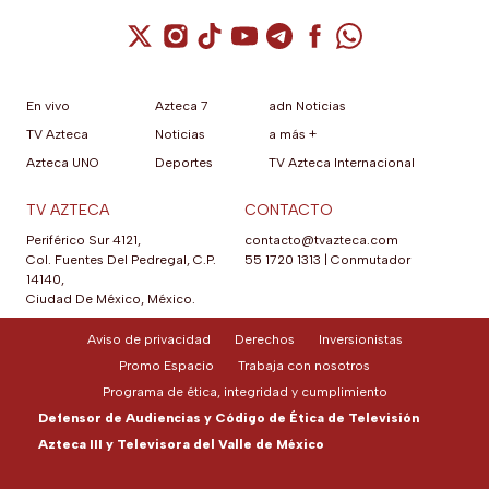
Cuenta de X / Twitter (se abre en una nuev
Cuenta de Instagram (se abre en una n
Cuenta de TikTok (se abre en una
Cuenta de YouTube (se abre 
Cuenta de Telegram (se a
Cuenta de Facebook 
Cuenta de Whats
En vivo
Azteca 7
adn Noticias
TV Azteca
Noticias
a más +
Azteca UNO
Deportes
TV Azteca Internacional
TV AZTECA
CONTACTO
Periférico Sur 4121,
contacto@tvazteca.com
Col. Fuentes Del Pedregal, C.P.
55 1720 1313
|
Conmutador
14140,
Ciudad De México, México.
Aviso de privacidad
Derechos
Inversionistas
Promo Espacio
Trabaja con nosotros
Programa de ética, integridad y cumplimiento
Defensor de Audiencias y Código de Ética de Televisión
Azteca III y Televisora del Valle de México