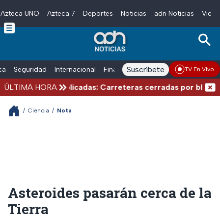
Azteca UNO
Azteca 7
Deportes
Noticias
adn Noticias
Video
Skip to main content
Suscríbete
ica
Seguridad
Internacional
Finanzas
adn Noticias Radio
Esp
TV En Vivo
de verano complicadas: Carreteras cerradas por bloqueos 
ÚLTIMA HORA
/
Ciencia
/
Nota
Asteroides pasarán cerca de la
Tierra