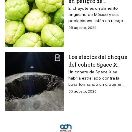
en peligro de
extinción, advierte
El chayote es un alimento
originario de México y sus
Instituto de Ecología
poblaciones están en riesgo
de desaparecer a corto plazo
05 agosto, 2026
de acuerdo con el Instituto de
Ecología.
Los efectos del choque
del cohete Space X
contra la Luna
Un cohete de Space X se
habría estrellado contra la
Luna formando un cráter en
nuestro satélite natural, ¿qué
05 agosto, 2026
consecuencias tendrá? Aquí
te contamos.