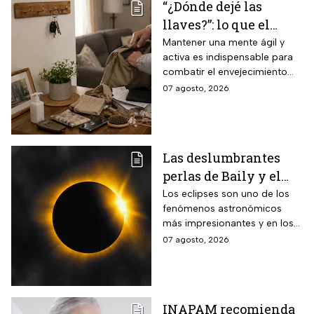
“¿Dónde dejé las
llaves?”: lo que el
INAPAM advierte
Mantener una mente ágil y
activa es indispensable para
sobre los 3 olvidos
combatir el envejecimiento
comunes que no
natural del cerebro.
07 agosto, 2026
debes ignorar en la
vejez
Las deslumbrantes
perlas de Baily y el
anillo de diamantes
Los eclipses son uno de los
fenómenos astronómicos
que se verán en el
más impresionantes y en los
eclipse solar total
próximos días habrá un
07 agosto, 2026
eclipse solar y hay dos
momentos clave que no te
puedes perder.
INAPAM recomienda