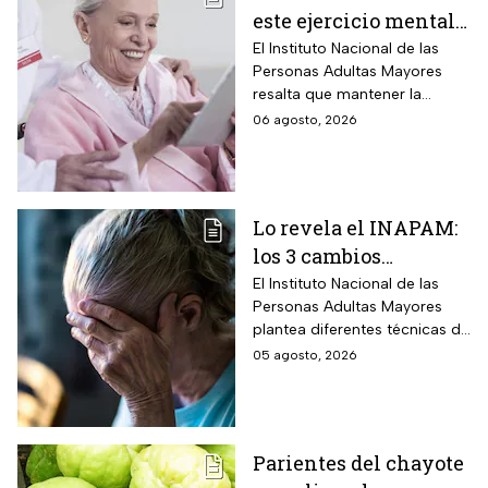
este ejercicio mental
para adultos mayores
El Instituto Nacional de las
Personas Adultas Mayores
5 veces a la semana
resalta que mantener la
durante 3 meses para
disciplina es la clave para
06 agosto, 2026
mejorar la atención
alcanzar los resultados
deseados.
Lo revela el INAPAM:
los 3 cambios
silenciosos que sufre
El Instituto Nacional de las
Personas Adultas Mayores
tu cerebro de forma
plantea diferentes técnicas de
natural al envejecer
estimulación mental para
05 agosto, 2026
mitigar los fallos de atención
y olvidos cotidianos.
Parientes del chayote