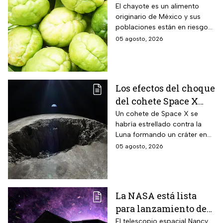
extinción, advierte
El chayote es un alimento
originario de México y sus
Instituto de Ecología
poblaciones están en riesgo
de desaparecer a corto plazo
05 agosto, 2026
de acuerdo con el Instituto de
Ecología.
Los efectos del choque
del cohete Space X
contra la Luna
Un cohete de Space X se
habría estrellado contra la
Luna formando un cráter en
nuestro satélite natural, ¿qué
05 agosto, 2026
consecuencias tendrá? Aquí
te contamos.
La NASA está lista
para lanzamiento del
telescopio espacial
El telescopio espacial Nancy