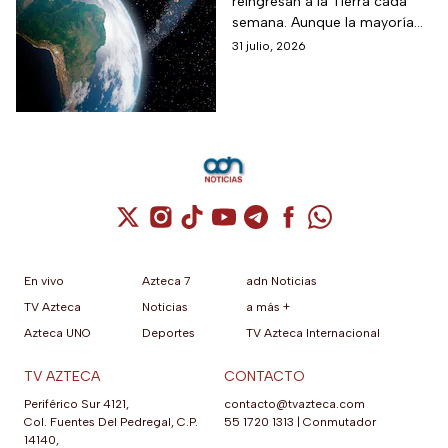
reingresan a la Tierra cada
según la ciencia
semana. Aunque la mayoría
se desintegra en la atmósfera,
31 julio, 2026
el aumento de basura
espacial ya genera
preocupación.
Cuenta de X / Twitter (se abre en una nuev
Cuenta de Instagram (se abre en una n
Cuenta de TikTok (se abre en una
Cuenta de YouTube (se abre 
Cuenta de Telegram (se a
Cuenta de Facebook 
Cuenta de Whats
En vivo
Azteca 7
adn Noticias
TV Azteca
Noticias
a más +
Azteca UNO
Deportes
TV Azteca Internacional
TV AZTECA
CONTACTO
Periférico Sur 4121,
contacto@tvazteca.com
Col. Fuentes Del Pedregal, C.P.
55 1720 1313
|
Conmutador
14140,