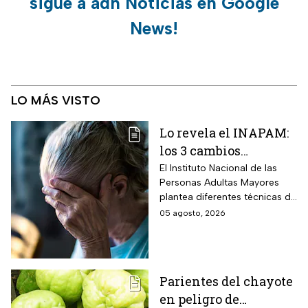
sigue a adn Noticias en Google
News!
LO MÁS VISTO
Lo revela el INAPAM:
los 3 cambios
silenciosos que sufre
El Instituto Nacional de las
Personas Adultas Mayores
tu cerebro de forma
plantea diferentes técnicas de
natural al envejecer
estimulación mental para
05 agosto, 2026
mitigar los fallos de atención
y olvidos cotidianos.
Parientes del chayote
en peligro de