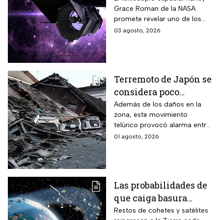
Grace Roman de la NASA
Nancy Grace Roman
promete revelar uno de los
misterios más grandes del
03 agosto, 2026
Universo.
Terremoto de Japón se
considera poco
común; así lo
Además de los daños en la
zona, este movimiento
explican los expertos
telúrico provocó alarma entre
la comunidad científica
01 agosto, 2026
Las probabilidades de
que caiga basura
espacial sobre tu casa,
Restos de cohetes y satélites