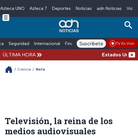
Azteca UNO
Azteca 7
Deportes
Noticias
adn Noticias
Video
Skip to main content
Suscríbete
ica
Seguridad
Internacional
Finanzas
adn Noticias Radio
Esp
TV En Vivo
ÚLTIMA HORA
Estados Unidos s
/
Ciencia
/
Nota
Televisión, la reina de los
medios audiovisuales