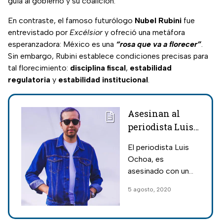
guía al gobierno y su coalición.
En contraste, el famoso futurólogo
Nubel Rubini
fue
entrevistado por
Excélsior
y ofreció una metáfora
esperanzadora: México es una
“rosa que va a florecer”
.
Sin embargo, Rubini establece condiciones precisas para
tal florecimiento:
disciplina fiscal
,
estabilidad
regulatoria
y
estabilidad institucional
.
Asesinan al
periodista Luis
Eduardo Ochoa
El periodista Luis
en Uruapan,
Ochoa, es
Michoacán
asesinado con un
disparo en la cabeza
5 agosto, 2020
en Uruapan,
Michoacán. Los
elementos de