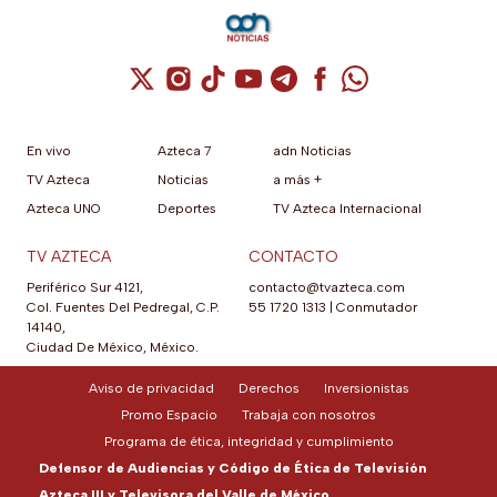
Cuenta de X / Twitter (se abre en una nuev
Cuenta de Instagram (se abre en una n
Cuenta de TikTok (se abre en una
Cuenta de YouTube (se abre 
Cuenta de Telegram (se a
Cuenta de Facebook 
Cuenta de Whats
En vivo
Azteca 7
adn Noticias
TV Azteca
Noticias
a más +
Azteca UNO
Deportes
TV Azteca Internacional
TV AZTECA
CONTACTO
Periférico Sur 4121,
contacto@tvazteca.com
Col. Fuentes Del Pedregal, C.P.
55 1720 1313
|
Conmutador
14140,
Ciudad De México, México.
Aviso de privacidad
Derechos
Inversionistas
Promo Espacio
Trabaja con nosotros
Programa de ética, integridad y cumplimiento
Defensor de Audiencias y Código de Ética de Televisión
Azteca III y Televisora del Valle de México