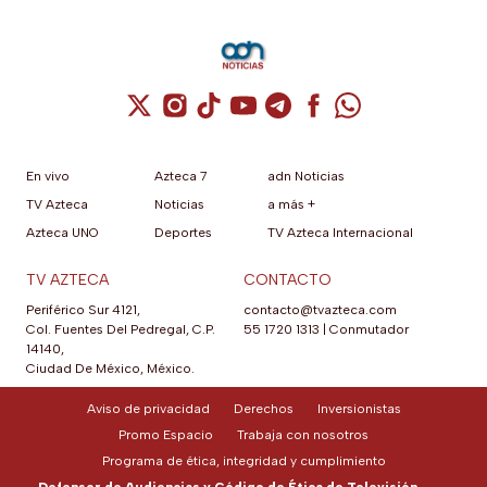
Cuenta de X / Twitter (se abre en una nuev
Cuenta de Instagram (se abre en una n
Cuenta de TikTok (se abre en una
Cuenta de YouTube (se abre 
Cuenta de Telegram (se a
Cuenta de Facebook 
Cuenta de Whats
En vivo
Azteca 7
adn Noticias
TV Azteca
Noticias
a más +
Azteca UNO
Deportes
TV Azteca Internacional
TV AZTECA
CONTACTO
Periférico Sur 4121,
contacto@tvazteca.com
Col. Fuentes Del Pedregal, C.P.
55 1720 1313
|
Conmutador
14140,
Ciudad De México, México.
Aviso de privacidad
Derechos
Inversionistas
Promo Espacio
Trabaja con nosotros
Programa de ética, integridad y cumplimiento
Defensor de Audiencias y Código de Ética de Televisión