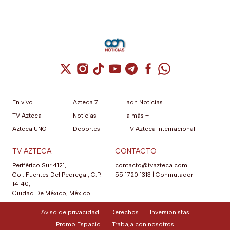
Cuenta de X / Twitter (se abre en una nuev
Cuenta de Instagram (se abre en una n
Cuenta de TikTok (se abre en una
Cuenta de YouTube (se abre 
Cuenta de Telegram (se a
Cuenta de Facebook 
Cuenta de Whats
En vivo
Azteca 7
adn Noticias
TV Azteca
Noticias
a más +
Azteca UNO
Deportes
TV Azteca Internacional
TV AZTECA
CONTACTO
Periférico Sur 4121,
contacto@tvazteca.com
Col. Fuentes Del Pedregal, C.P.
55 1720 1313
|
Conmutador
14140,
Ciudad De México, México.
Aviso de privacidad
Derechos
Inversionistas
Promo Espacio
Trabaja con nosotros