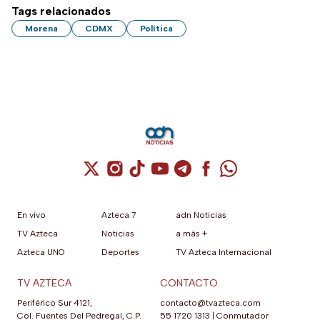
Tags relacionados
Morena
CDMX
Política
Cuenta de X / Twitter (se abre en una nuev
Cuenta de Instagram (se abre en una n
Cuenta de TikTok (se abre en una
Cuenta de YouTube (se abre 
Cuenta de Telegram (se a
Cuenta de Facebook 
Cuenta de Whats
En vivo
Azteca 7
adn Noticias
TV Azteca
Noticias
a más +
Azteca UNO
Deportes
TV Azteca Internacional
TV AZTECA
CONTACTO
Periférico Sur 4121,
contacto@tvazteca.com
Col. Fuentes Del Pedregal, C.P.
55 1720 1313
|
Conmutador