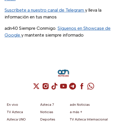
Suscríbete a nuestro canal de Telegram
y lleva la
información en tus manos
adn40 Siempre Conmigo.
Síguenos en Showcase de
Google
y mantente siempre informado
Cuenta de X / Twitter (se abre en una nuev
Cuenta de Instagram (se abre en una n
Cuenta de TikTok (se abre en una
Cuenta de YouTube (se abre 
Cuenta de Telegram (se a
Cuenta de Facebook 
Cuenta de Whats
En vivo
Azteca 7
adn Noticias
TV Azteca
Noticias
a más +
Azteca UNO
Deportes
TV Azteca Internacional