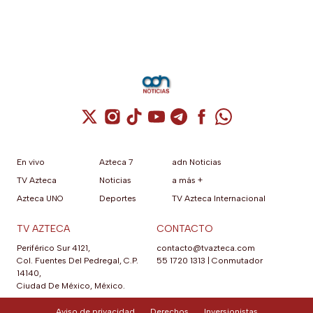
Cuenta de X / Twitter (se abre en una nuev
Cuenta de Instagram (se abre en una n
Cuenta de TikTok (se abre en una
Cuenta de YouTube (se abre 
Cuenta de Telegram (se a
Cuenta de Facebook 
Cuenta de Whats
En vivo
Azteca 7
adn Noticias
TV Azteca
Noticias
a más +
Azteca UNO
Deportes
TV Azteca Internacional
TV AZTECA
CONTACTO
Periférico Sur 4121,
contacto@tvazteca.com
Col. Fuentes Del Pedregal, C.P.
55 1720 1313
|
Conmutador
14140,
Ciudad De México, México.
Aviso de privacidad
Derechos
Inversionistas