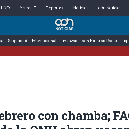
a UNO
Azteca 7
Deportes
Noticias
adn Noticias
ica
Seguridad
Internacional
Finanzas
adn Noticias Radio
Esp
febrero con chamba; F