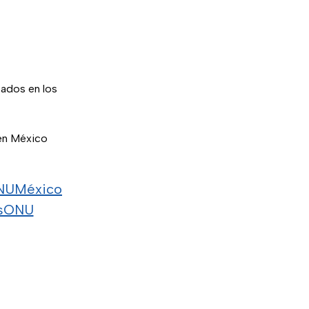
ados en los
 en México
UMéxico
sONU