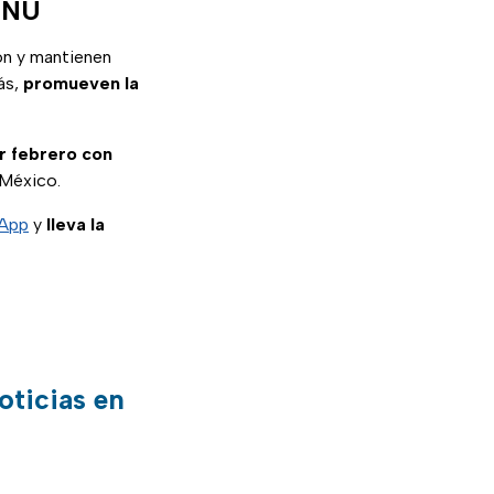
 ONU
ón y mantienen
ás,
promueven la
ar febrero con
 México.
sApp
y
lleva la
oticias en