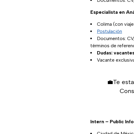
Documentos: CV, 
Especialista en A
Colima (con viaje
Postulación
Documentos: CV,
términos de referenc
Dudas: vacante
Vacante exclusiv
💼Te est
Cons
Intern – Public In
Ciudad de Méxic