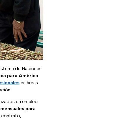
sistema de Naciones
ca para América
esionales
en áreas
ción.
alizados en empleo
s mensuales para
 contrato,