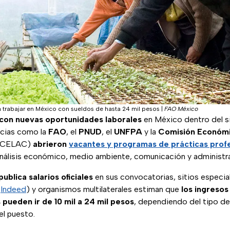
 trabajar en México con sueldos de hasta 24 mil pesos
|
FAO México
con nuevas oportunidades laborales
en México dentro del 
cias como la
FAO
, el
PNUD
, el
UNFPA
y la
Comisión Económi
CELAC)
abrieron
vacantes y programas de prácticas prof
álisis económico, medio ambiente, comunicación y administra
blica salarios oficiales
en sus convocatorias, sitios especi
o
Indeed
) y organismos multilaterales estiman que
los ingreso
pueden ir de 10 mil a 24 mil pesos
, dependiendo del tipo de
el puesto.