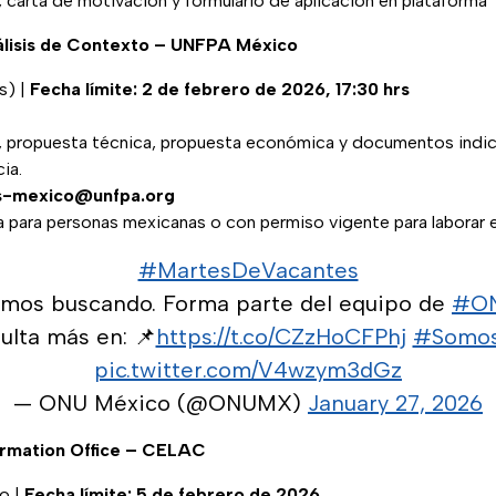
carta de motivación y formulario de aplicación en plataforma
nálisis de Contexto – UNFPA México
s) |
Fecha límite: 2 de febrero de 2026, 17:30 hrs
 propuesta técnica, propuesta económica y documentos indic
ia.
s-mexico@unfpa.org
a para personas mexicanas o con permiso vigente para laborar
#MartesDeVacantes
amos buscando. Forma parte del equipo de
#ON
ulta más en: 📌
https://t.co/CZzHoCFPhj
#Somo
pic.twitter.com/V4wzym3dGz
— ONU México (@ONUMX)
January 27, 2026
formation Office – CELAC
o |
Fecha límite: 5 de febrero de 2026