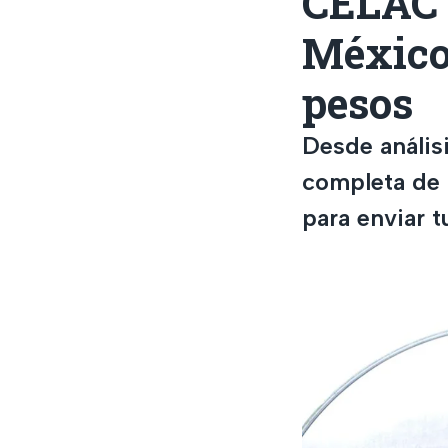
CELAC 
México 
pesos
Desde anális
completa de p
para enviar t