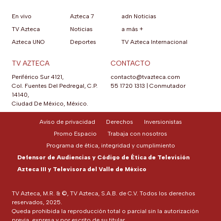
En vivo
Azteca 7
adn Noticias
TV Azteca
Noticias
a más +
Azteca UNO
Deportes
TV Azteca Internacional
TV AZTECA
CONTACTO
Periférico Sur 4121,
contacto@tvazteca.com
Col. Fuentes Del Pedregal, C.P.
55 1720 1313
|
Conmutador
14140,
Ciudad De México, México.
Aviso de privacidad
Derechos
Inversionistas
Promo Espacio
Trabaja con nosotros
Programa de ética, integridad y cumplimiento
Defensor de Audiencias y Código de Ética de Televisión
Azteca III y Televisora del Valle de México
TV Azteca, M.R. & ©, TV Azteca, S.A.B. de C.V. Todos los derechos
reservados, 2025.
Queda prohibida la reproducción total o parcial sin la autorización
previa, expresa y por escrito de su titular.