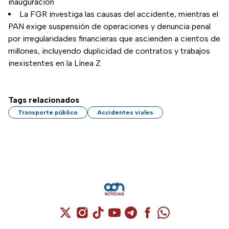
inauguración
La FGR investiga las causas del accidente, mientras el
PAN exige suspensión de operaciones y denuncia penal
por irregularidades financieras que ascienden a cientos de
millones, incluyendo duplicidad de contratos y trabajos
inexistentes en la Línea Z
Tags relacionados
Transporte público
Accidentes viales
Cuenta de X / Twitter (se abre en una nuev
Cuenta de Instagram (se abre en una n
Cuenta de TikTok (se abre en una
Cuenta de YouTube (se abre 
Cuenta de Telegram (se a
Cuenta de Facebook 
Cuenta de Whats