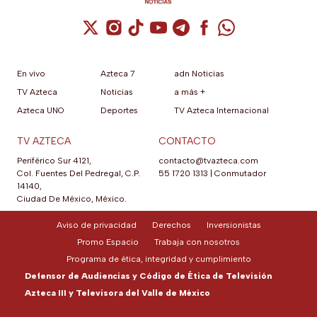
Cuenta de X / Twitter (se abre en una nuev
Cuenta de Instagram (se abre en una n
Cuenta de TikTok (se abre en una
Cuenta de YouTube (se abre 
Cuenta de Telegram (se a
Cuenta de Facebook 
Cuenta de Whats
En vivo
Azteca 7
adn Noticias
TV Azteca
Noticias
a más +
Azteca UNO
Deportes
TV Azteca Internacional
TV AZTECA
CONTACTO
Periférico Sur 4121,
contacto@tvazteca.com
Col. Fuentes Del Pedregal, C.P.
55 1720 1313
|
Conmutador
14140,
Ciudad De México, México.
Aviso de privacidad
Derechos
Inversionistas
Promo Espacio
Trabaja con nosotros
Programa de ética, integridad y cumplimiento
Defensor de Audiencias y Código de Ética de Televisión
Azteca III y Televisora del Valle de México