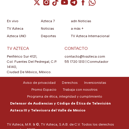
Cuenta de X / Twitter (se abre en una nuev
Cuenta de Instagram (se abre en una n
Cuenta de TikTok (se abre en una
Cuenta de YouTube (se abre 
Cuenta de Telegram (se a
Cuenta de Facebook 
Cuenta de Whats
En vivo
Azteca 7
adn Noticias
TV Azteca
Noticias
a más +
Azteca UNO
Deportes
TV Azteca Internacional
TV AZTECA
CONTACTO
Periférico Sur 4121,
contacto@tvazteca.com
Col. Fuentes Del Pedregal, C.P.
55 1720 1313
|
Conmutador
14140,
Ciudad De México, México.
Aviso de privacidad
Derechos
Inversionistas
Promo Espacio
Trabaja con nosotros
Programa de ética, integridad y cumplimiento
Defensor de Audiencias y Código de Ética de Televisión
Azteca III y Televisora del Valle de México
TV Azteca, M.R. & ©, TV Azteca, S.A.B. de C.V. Todos los derechos