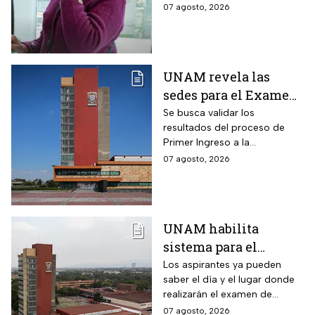
07 agosto, 2026
UNAM revela las
sedes para el Examen
de control 2026;
Se busca validar los
resultados del proceso de
consulta dónde será
Primer Ingreso a la
Licenciatura luego de
07 agosto, 2026
anomalías presentadas
UNAM habilita
sistema para el
examen de control: así
Los aspirantes ya pueden
saber el día y el lugar donde
puedes consultar
realizarán el examen de
fecha, hora y sede
control de forma presencial
07 agosto, 2026