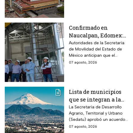
Confirmado en
Naucalpan, Edomex:
la Línea 3 del
Autoridades de la Secretaría
de Movilidad del Estado de
Mexicable llega al
México anticipan que el
71,4% de avance y
transporte teleférico reducirá
07 agosto, 2026
anuncian cuándo
drásticamente los tiempos de
entraría en
traslado para 700 mil
mexiquenses.
funcionamiento
Lista de municipios
que se integran a la
Zona Metropolitana
La Secretaría de Desarrollo
Agrario, Territorial y Urbano
del Valle de México
(Sedatu) aprobó un acuerdo
para que se integren más
07 agosto, 2026
municipios a la Zona