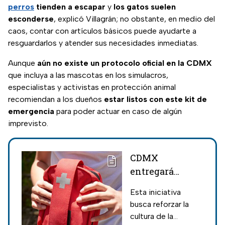
perros
tienden a escapar
y
los gatos suelen
esconderse
, explicó Villagrán; no obstante, en medio del
caos, contar con artículos básicos puede ayudarte a
resguardarlos y atender sus necesidades inmediatas.
Aunque
aún no existe un protocolo oficial en la CDMX
que incluya a las mascotas en los simulacros,
especialistas y activistas en protección animal
recomiendan a los dueños
estar listos con este kit de
emergencia
para poder actuar en caso de algún
imprevisto.
CDMX
entregará
"Mochila de
Esta iniciativa
Vida" para
busca reforzar la
conmemorar el
cultura de la