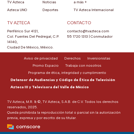
TV Azteca
Noticias
a más +
Azteca UNO
Deportes
TV Azteca Internacional
TV AZTECA
CONTACTO
Periférico Sur 4121,
contacto@tvazteca.com
Col. Fuentes Del Pedregal, C.P.
55 1720 1313
|
Conmutador
14140,
Ciudad De México, México.
Aviso de privacidad
Derechos
Inversionistas
Promo Espacio
Trabaja con nosotros
Programa de ética, integridad y cumplimiento
Defensor de Audiencias y Código de Ética de Televisión
Azteca III y Televisora del Valle de México
TV Azteca, M.R. & ©, TV Azteca, S.A.B. de C.V. Todos los derechos
reservados, 2025.
Queda prohibida la reproducción total o parcial sin la autorización
previa, expresa y por escrito de su titular.