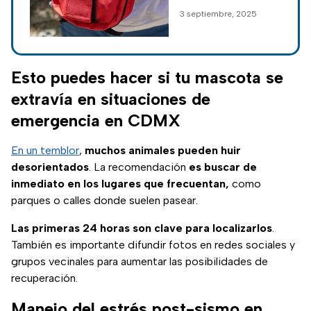
terremoto de
prevención y la
3 septiembre, 2025
1985; alcaldías
preparación ante
donde
emergencias,
recordando la
repartirán kits
importancia de
Esto puedes hacer si tu mascota se
de
estar siempre listos
supervivencia
extravía en situaciones de
para enfrentar un
emergencia en CDMX
sismo.
En un temblor
,
muchos animales pueden huir
desorientados
. La recomendación
es buscar de
inmediato en los lugares que frecuentan,
como
parques o calles donde suelen pasear.
Las primeras 24 horas son clave para localizarlos
.
También es importante difundir fotos en redes sociales y
grupos vecinales para aumentar las posibilidades de
recuperación.
Manejo del estrés post-sismo en