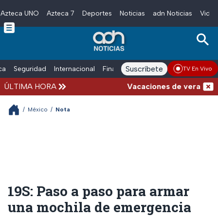
Azteca UNO
Azteca 7
Deportes
Noticias
adn Noticias
Video
Skip to main content
Suscríbete
ica
Seguridad
Internacional
Finanzas
adn Noticias Radio
Esp
TV En Vivo
ÚLTIMA HORA
Vacaciones de verano compl
/
México
/
Nota
19S: Paso a paso para armar
una mochila de emergencia