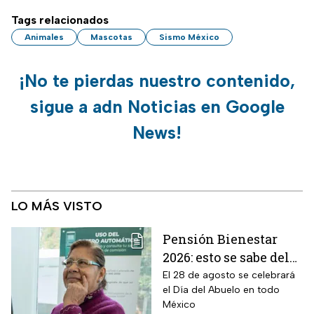
Tags relacionados
Animales
Mascotas
Sismo México
¡No te pierdas nuestro contenido,
sigue a adn Noticias en Google
News!
LO MÁS VISTO
Pensión Bienestar
2026: esto se sabe del
pago por el Día del
El 28 de agosto se celebrará
el Día del Abuelo en todo
Abuelo en agosto
México