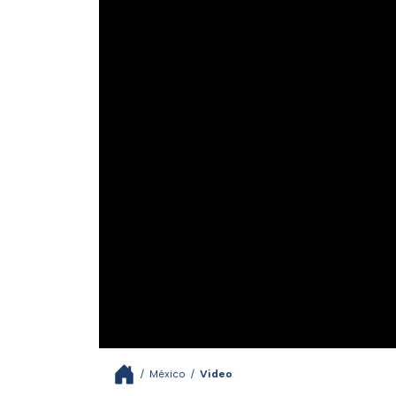
/
México
/
Video