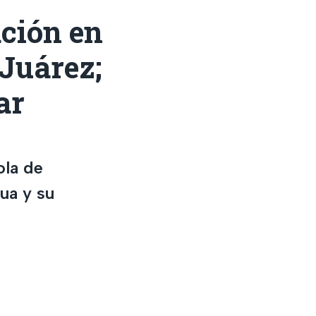
ación en
Juárez;
ar
ola de
ua y su