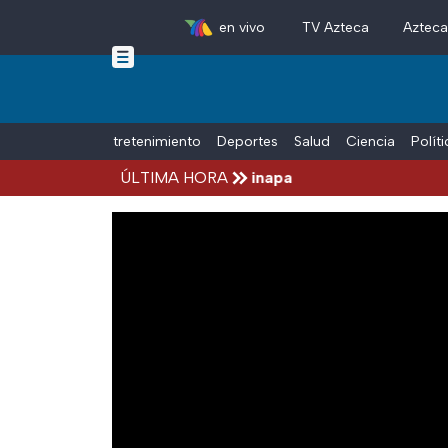
en vivo
TV Azteca
Aztec
Skip to main content
Tiempo Libre
Entretenimiento
Deportes
Salud
Ciencia
Polít
l Aguirre, por el Caso Ayotzinapa
ÚLTIMA HORA