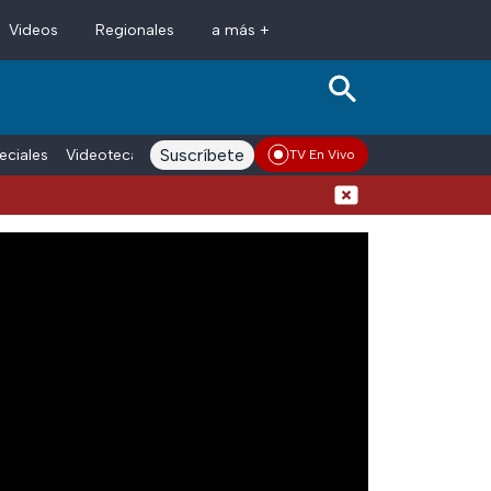
Videos
Regionales
a más +
Suscríbete
eciales
Videoteca
Conductores
Voces adn Noticias
Enlace La
TV En Vivo