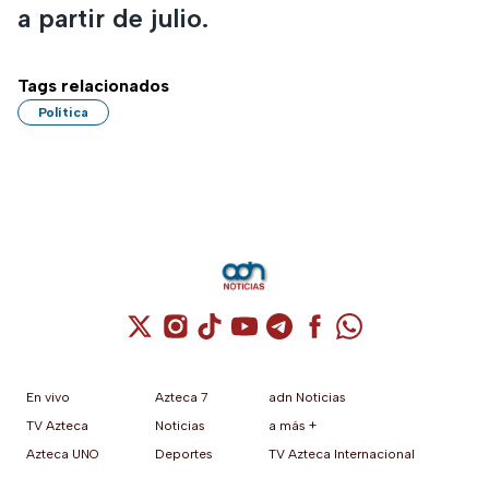
a partir de julio.
Tags relacionados
Política
Cuenta de X / Twitter (se abre en una nuev
Cuenta de Instagram (se abre en una n
Cuenta de TikTok (se abre en una
Cuenta de YouTube (se abre 
Cuenta de Telegram (se a
Cuenta de Facebook 
Cuenta de Whats
En vivo
Azteca 7
adn Noticias
TV Azteca
Noticias
a más +
Azteca UNO
Deportes
TV Azteca Internacional