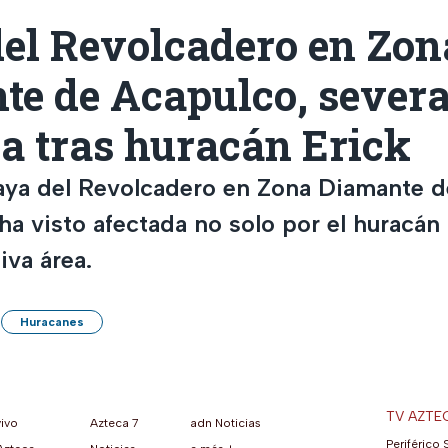
del Revolcadero en Zon
te de Acapulco, sever
a tras huracán Erick
aya del Revolcadero en Zona Diamante d
ha visto afectada no solo por el huracán 
iva área.
Huracanes
TV AZTE
vivo
Azteca 7
adn Noticias
Periférico 