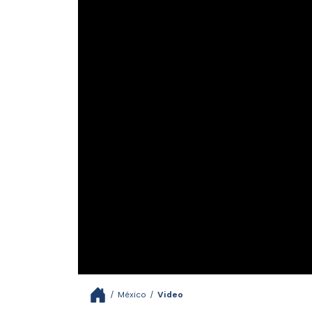
/
México
/
Video