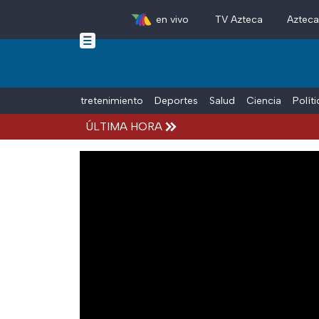
en vivo
TV Azteca
Aztec
Skip to main content
Tiempo Libre
Entretenimiento
Deportes
Salud
Ciencia
Polít
ÚLTIMA HORA