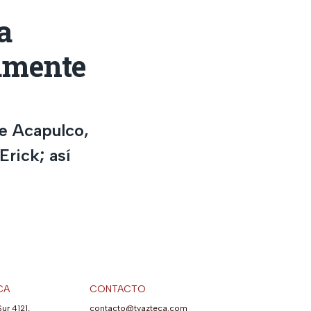
a
amente
e Acapulco,
Erick; así
CA
CONTACTO
Sur 4121,
contacto@tvazteca.com