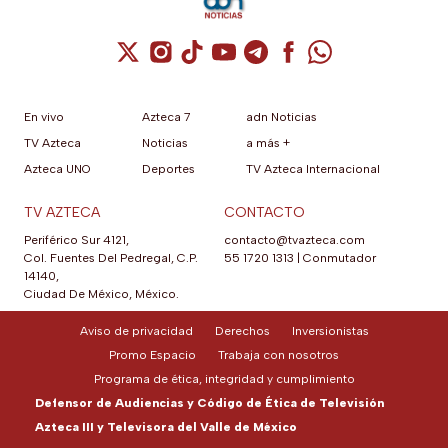
Cuenta de X / Twitter (se abre en una nuev
Cuenta de Instagram (se abre en una n
Cuenta de TikTok (se abre en una
Cuenta de YouTube (se abre 
Cuenta de Telegram (se a
Cuenta de Facebook 
Cuenta de Whats
En vivo
Azteca 7
adn Noticias
TV Azteca
Noticias
a más +
Azteca UNO
Deportes
TV Azteca Internacional
TV AZTECA
CONTACTO
Periférico Sur 4121,
contacto@tvazteca.com
Col. Fuentes Del Pedregal, C.P.
55 1720 1313
|
Conmutador
14140,
Ciudad De México, México.
Aviso de privacidad
Derechos
Inversionistas
Promo Espacio
Trabaja con nosotros
Programa de ética, integridad y cumplimiento
Defensor de Audiencias y Código de Ética de Televisión
Azteca III y Televisora del Valle de México