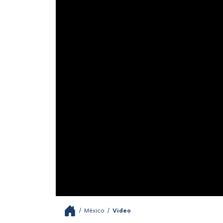
/
México
/
Video