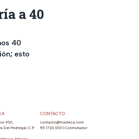
ía a 40
nos 40
ión; esto
CA
CONTACTO
Sur 4121,
contacto@tvazteca.com
s Del Pedregal, C.P.
55 1720 1313
|
Conmutador
México, México.