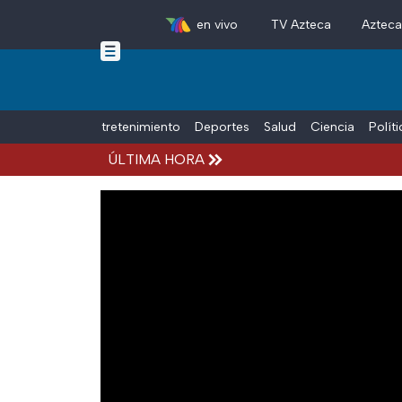
en vivo
TV Azteca
Aztec
Skip to main content
Tiempo Libre
Entretenimiento
Deportes
Salud
Ciencia
Polít
ÚLTIMA HORA