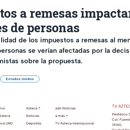
tos a remesas impactar
es de personas
ilidad de los impuestos a remesas al me
ersonas se verían afectadas por la decis
istas sobre la propuesta.
Estados Unidos
TV AZTE
vivo
Azteca 7
adn Noticias
Periférico 
Azteca
Noticias
a más +
ueva pestaña)
na nueva pestaña)
una nueva pestaña)
re en una nueva pestaña)
se abre en una nueva pestaña)
ok (se abre en una nueva pestaña)
atsApp (se abre en una nueva pestaña)
Col. Fuente
eca UNO
Deportes
TV Azteca Internacional
14140,
Ciudad De 