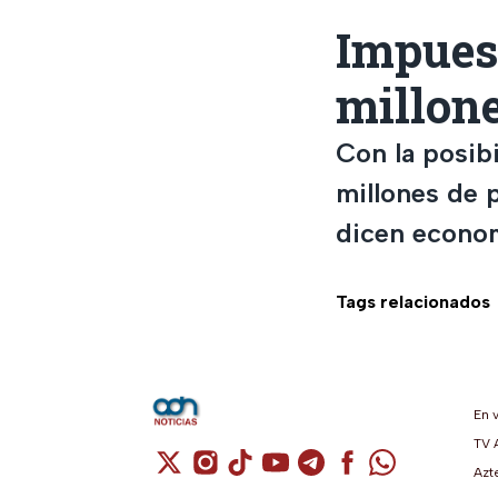
Impues
millon
Con la posib
millones de p
dicen econom
Tags relacionados
En 
TV 
Cuenta de X / Twitter (se abre en una n
Cuenta de Instagram (se abre en u
Cuenta de TikTok (se abre en 
Cuenta de YouTube (se ab
Cuenta de Telegram (
Cuenta de Facebo
Cuenta de Wh
Azt