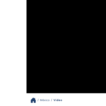
/
México
/
Video