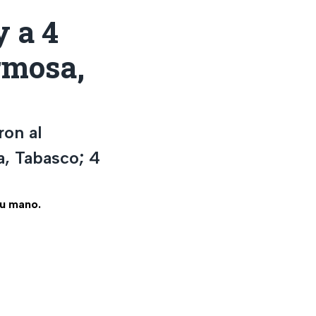
 a 4
ermosa,
ron al
a, Tabasco; 4
tu mano.