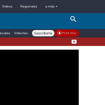
Videos
Regionales
a más +
Suscríbete
eciales
Videoteca
Conductores
Voces adn Noticias
Enlace La
TV En Vivo