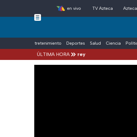
en vivo
TV Azteca
Aztec
Skip to main content
Tiempo Libre
Entretenimiento
Deportes
Salud
Ciencia
Polít
 frente a un tráiler en Monterrey
ÚLTIMA HORA