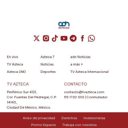
Cuenta de X / Twitter (se abre en una nuev
Cuenta de Instagram (se abre en una n
Cuenta de TikTok (se abre en una
Cuenta de YouTube (se abre 
Cuenta de Telegram (se a
Cuenta de Facebook 
Cuenta de Whats
En vivo
Azteca 7
adn Noticias
TV Azteca
Noticias
a más +
Azteca UNO
Deportes
TV Azteca Internacional
TV AZTECA
CONTACTO
Periférico Sur 4121,
contacto@tvazteca.com
Col. Fuentes Del Pedregal, C.P.
55 1720 1313
|
Conmutador
14140,
Ciudad De México, México.
Aviso de privacidad
Derechos
Inversionistas
Promo Espacio
Trabaja con nosotros