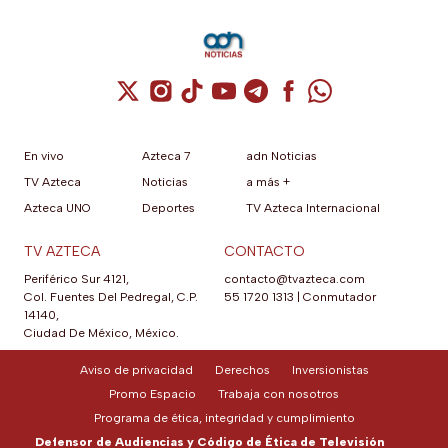
Cuenta de X / Twitter (se abre en una nuev
Cuenta de Instagram (se abre en una n
Cuenta de TikTok (se abre en una
Cuenta de YouTube (se abre 
Cuenta de Telegram (se a
Cuenta de Facebook 
Cuenta de Whats
En vivo
Azteca 7
adn Noticias
TV Azteca
Noticias
a más +
Azteca UNO
Deportes
TV Azteca Internacional
TV AZTECA
CONTACTO
Periférico Sur 4121,
contacto@tvazteca.com
Col. Fuentes Del Pedregal, C.P.
55 1720 1313
|
Conmutador
14140,
Ciudad De México, México.
Aviso de privacidad
Derechos
Inversionistas
Promo Espacio
Trabaja con nosotros
Programa de ética, integridad y cumplimiento
Defensor de Audiencias y Código de Ética de Televisión