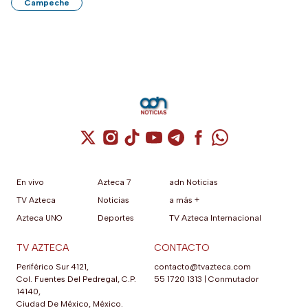
Campeche
Cuenta de X / Twitter (se abre en una nuev
Cuenta de Instagram (se abre en una n
Cuenta de TikTok (se abre en una
Cuenta de YouTube (se abre 
Cuenta de Telegram (se a
Cuenta de Facebook 
Cuenta de Whats
En vivo
Azteca 7
adn Noticias
TV Azteca
Noticias
a más +
Azteca UNO
Deportes
TV Azteca Internacional
TV AZTECA
CONTACTO
Periférico Sur 4121,
contacto@tvazteca.com
Col. Fuentes Del Pedregal, C.P.
55 1720 1313
|
Conmutador
14140,
Ciudad De México, México.