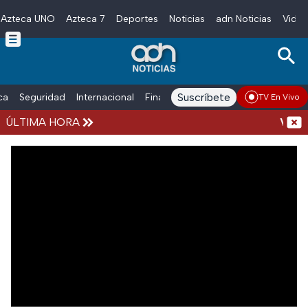
Azteca UNO
Azteca 7
Deportes
Noticias
adn Noticias
Video
Skip to main content
Suscríbete
ica
Seguridad
Internacional
Finanzas
adn Noticias Radio
Esp
TV En Vivo
ÚLTIMA HORA
Vacac