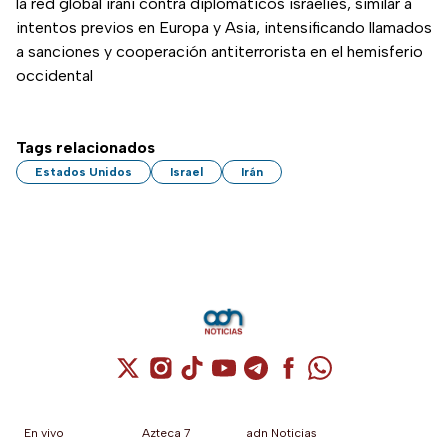
la red global iraní contra diplomáticos israelíes, similar a
intentos previos en Europa y Asia, intensificando llamados
a sanciones y cooperación antiterrorista en el hemisferio
occidental
Tags relacionados
Estados Unidos
Israel
Irán
Cuenta de X / Twitter (se abre en una nuev
Cuenta de Instagram (se abre en una n
Cuenta de TikTok (se abre en una
Cuenta de YouTube (se abre 
Cuenta de Telegram (se a
Cuenta de Facebook 
Cuenta de Whats
En vivo
Azteca 7
adn Noticias