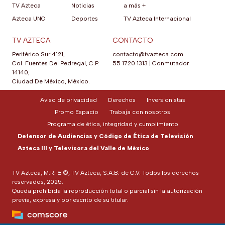
TV Azteca
Noticias
a más +
Azteca UNO
Deportes
TV Azteca Internacional
TV AZTECA
CONTACTO
Periférico Sur 4121,
contacto@tvazteca.com
Col. Fuentes Del Pedregal, C.P.
55 1720 1313
|
Conmutador
14140,
Ciudad De México, México.
Aviso de privacidad
Derechos
Inversionistas
Promo Espacio
Trabaja con nosotros
Programa de ética, integridad y cumplimiento
Defensor de Audiencias y Código de Ética de Televisión
Azteca III y Televisora del Valle de México
TV Azteca, M.R. & ©, TV Azteca, S.A.B. de C.V. Todos los derechos
reservados, 2025.
Queda prohibida la reproducción total o parcial sin la autorización
previa, expresa y por escrito de su titular.