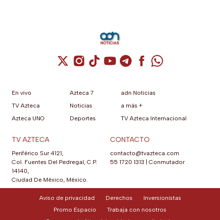
Cuenta de X / Twitter (se abre en una nuev
Cuenta de Instagram (se abre en una n
Cuenta de TikTok (se abre en una
Cuenta de YouTube (se abre 
Cuenta de Telegram (se a
Cuenta de Facebook 
Cuenta de Whats
En vivo
Azteca 7
adn Noticias
TV Azteca
Noticias
a más +
Azteca UNO
Deportes
TV Azteca Internacional
TV AZTECA
CONTACTO
Periférico Sur 4121,
contacto@tvazteca.com
Col. Fuentes Del Pedregal, C.P.
55 1720 1313
|
Conmutador
14140,
Ciudad De México, México.
Aviso de privacidad
Derechos
Inversionistas
Promo Espacio
Trabaja con nosotros