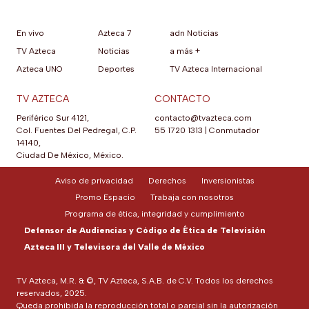
En vivo
Azteca 7
adn Noticias
TV Azteca
Noticias
a más +
Azteca UNO
Deportes
TV Azteca Internacional
TV AZTECA
CONTACTO
Periférico Sur 4121,
contacto@tvazteca.com
Col. Fuentes Del Pedregal, C.P.
55 1720 1313
|
Conmutador
14140,
Ciudad De México, México.
Aviso de privacidad
Derechos
Inversionistas
Promo Espacio
Trabaja con nosotros
Programa de ética, integridad y cumplimiento
Defensor de Audiencias y Código de Ética de Televisión
Azteca III y Televisora del Valle de México
TV Azteca, M.R. & ©, TV Azteca, S.A.B. de C.V. Todos los derechos
reservados, 2025.
Queda prohibida la reproducción total o parcial sin la autorización