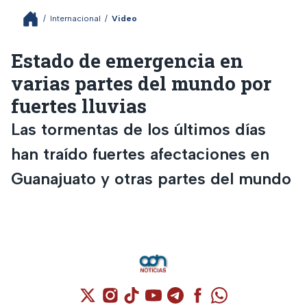
/
Internacional
/
Video
Estado de emergencia en
varias partes del mundo por
fuertes lluvias
Las tormentas de los últimos días
han traído fuertes afectaciones en
Guanajuato y otras partes del mundo
Cuenta de X / Twitter (se abre en una nuev
Cuenta de Instagram (se abre en una n
Cuenta de TikTok (se abre en una
Cuenta de YouTube (se abre 
Cuenta de Telegram (se a
Cuenta de Facebook 
Cuenta de Whats