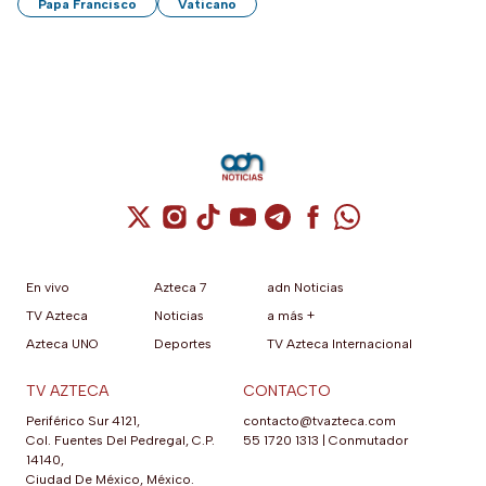
Papa Francisco
Vaticano
Cuenta de X / Twitter (se abre en una nuev
Cuenta de Instagram (se abre en una n
Cuenta de TikTok (se abre en una
Cuenta de YouTube (se abre 
Cuenta de Telegram (se a
Cuenta de Facebook 
Cuenta de Whats
En vivo
Azteca 7
adn Noticias
TV Azteca
Noticias
a más +
Azteca UNO
Deportes
TV Azteca Internacional
TV AZTECA
CONTACTO
Periférico Sur 4121,
contacto@tvazteca.com
Col. Fuentes Del Pedregal, C.P.
55 1720 1313
|
Conmutador
14140,
Ciudad De México, México.