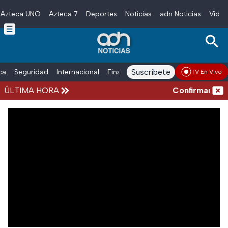
Azteca UNO
Azteca 7
Deportes
Noticias
adn Noticias
Video
Skip to main content
Suscríbete
ica
Seguridad
Internacional
Finanzas
adn Noticias Radio
Esp
TV En Vivo
ÚLTIMA HORA
Confirman más 