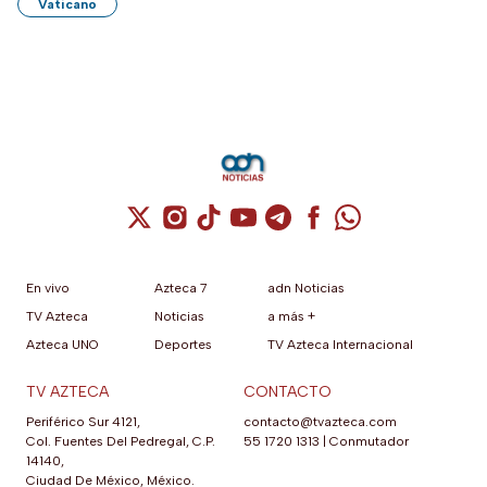
Vaticano
Cuenta de X / Twitter (se abre en una nuev
Cuenta de Instagram (se abre en una n
Cuenta de TikTok (se abre en una
Cuenta de YouTube (se abre 
Cuenta de Telegram (se a
Cuenta de Facebook 
Cuenta de Whats
En vivo
Azteca 7
adn Noticias
TV Azteca
Noticias
a más +
Azteca UNO
Deportes
TV Azteca Internacional
TV AZTECA
CONTACTO
Periférico Sur 4121,
contacto@tvazteca.com
Col. Fuentes Del Pedregal, C.P.
55 1720 1313
|
Conmutador
14140,
Ciudad De México, México.