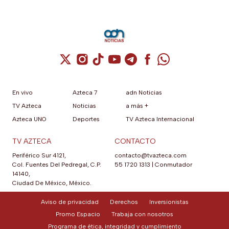
Cuenta de X / Twitter (se abre en una nuev
Cuenta de Instagram (se abre en una n
Cuenta de TikTok (se abre en una
Cuenta de YouTube (se abre 
Cuenta de Telegram (se a
Cuenta de Facebook 
Cuenta de Whats
En vivo
Azteca 7
adn Noticias
TV Azteca
Noticias
a más +
Azteca UNO
Deportes
TV Azteca Internacional
TV AZTECA
CONTACTO
Periférico Sur 4121,
contacto@tvazteca.com
Col. Fuentes Del Pedregal, C.P.
55 1720 1313
|
Conmutador
14140,
Ciudad De México, México.
Aviso de privacidad
Derechos
Inversionistas
Promo Espacio
Trabaja con nosotros
Programa de ética, integridad y cumplimiento