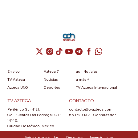
Cuenta de X / Twitter (se abre en una nuev
Cuenta de Instagram (se abre en una n
Cuenta de TikTok (se abre en una
Cuenta de YouTube (se abre 
Cuenta de Telegram (se a
Cuenta de Facebook 
Cuenta de Whats
En vivo
Azteca 7
adn Noticias
TV Azteca
Noticias
a más +
Azteca UNO
Deportes
TV Azteca Internacional
TV AZTECA
CONTACTO
Periférico Sur 4121,
contacto@tvazteca.com
Col. Fuentes Del Pedregal, C.P.
55 1720 1313
|
Conmutador
14140,
Ciudad De México, México.
Aviso de privacidad
Derechos
Inversionistas