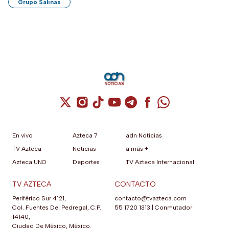
Grupo Salinas
Cuenta de X / Twitter (se abre en una nuev
Cuenta de Instagram (se abre en una n
Cuenta de TikTok (se abre en una
Cuenta de YouTube (se abre 
Cuenta de Telegram (se a
Cuenta de Facebook 
Cuenta de Whats
En vivo
Azteca 7
adn Noticias
TV Azteca
Noticias
a más +
Azteca UNO
Deportes
TV Azteca Internacional
TV AZTECA
CONTACTO
Periférico Sur 4121,
contacto@tvazteca.com
Col. Fuentes Del Pedregal, C.P.
55 1720 1313
|
Conmutador
14140,
Ciudad De México, México.