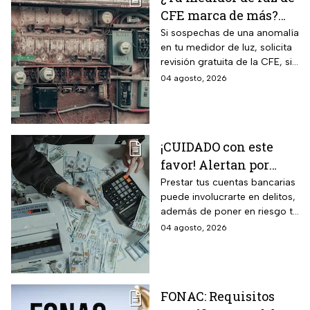
CFE marca de más?
Así puedes saber si
Si sospechas de una anomalía
en tu medidor de luz, solicita
presenta una falla
revisión gratuita de la CFE, si
hay falla es totalmente
04 agosto, 2026
GRATIS.
¡CUIDADO con este
favor! Alertan por
préstamo de cuentas
Prestar tus cuentas bancarias
puede involucrarte en delitos,
bancarias: razón por la
además de poner en riesgo tu
que debes decir que
patrimonio y situación legal;
04 agosto, 2026
no
protégete y denuncia si fuiste
víctima.
FONAC: Requisitos