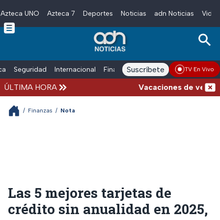
Azteca UNO
Azteca 7
Deportes
Noticias
adn Noticias
Video
Skip to main content
Suscríbete
ica
Seguridad
Internacional
Finanzas
adn Noticias Radio
Esp
TV En Vivo
ÚLTIMA HORA
Vacaciones de verano com
/
Finanzas
/
Nota
Las 5 mejores tarjetas de
crédito sin anualidad en 2025,