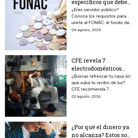
específicos que deben
cumplir los
¿Eres servidor público?
Conoce los requisitos para
trabajadores para
unirte al FONAC, el fondo de
participar en él
ahorro Capitalizable de los
04 agosto, 2026
Trabajadores al Servicio del
Estado.
CFE revela 7
electrodomésticos
para combatir el calor
¿Buscas refrescar tu casa sin
que suba tu recibo de luz?
sin que se dispare tu
CFE recomienda 7
recibo de luz
electrodomésticos eficientes
03 agosto, 2026
y hábitos para ahorrar energía
durante este verano.
¿Por qué el dinero ya
no alcanza? Estos son