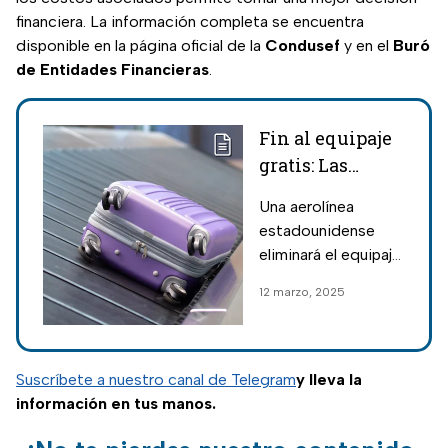
financiera. La información completa se encuentra
disponible en la página oficial de la
Condusef
y en el
Buró
de Entidades Financieras
.
Fin al equipaje
gratis: Las
nuevas tarifas
Una aerolínea
para
estadounidense
documentar en
eliminará el equipaje
una popular
documentado
12 marzo, 2025
aerolínea
gratuito y aplicará
estadounidense
nuevas tarifas a
partir del 28 de
mayo; quiénes
Suscríbete a nuestro canal de Telegram
y lleva la
estarán exentos del
información en tus manos.
cobro.