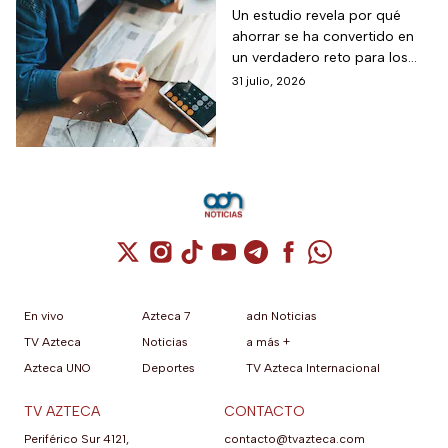
los gastos que más
Un estudio revela por qué
ahorrar se ha convertido en
impactan a los
un verdadero reto para los
mexicanos
mexicanos.
31 julio, 2026
Cuenta de X / Twitter (se abre en una nuev
Cuenta de Instagram (se abre en una n
Cuenta de TikTok (se abre en una
Cuenta de YouTube (se abre 
Cuenta de Telegram (se a
Cuenta de Facebook 
Cuenta de Whats
En vivo
Azteca 7
adn Noticias
TV Azteca
Noticias
a más +
Azteca UNO
Deportes
TV Azteca Internacional
TV AZTECA
CONTACTO
Periférico Sur 4121,
contacto@tvazteca.com