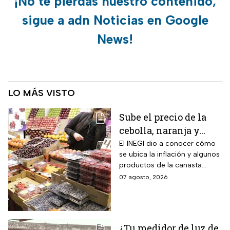
¡No te pierdas nuestro contenido,
sigue a adn Noticias en Google
News!
LO MÁS VISTO
Sube el precio de la
cebolla, naranja y
otros alimentos de la
El INEGI dio a conocer cómo
se ubica la inflación y algunos
canasta básica por la
productos de la canasta
inflación
básica incrementaron sus
07 agosto, 2026
precios considerablemente.
¿Tu medidor de luz de