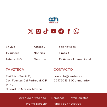
Cuenta de X / Twitter (se abre en una nuev
Cuenta de Instagram (se abre en una n
Cuenta de TikTok (se abre en una
Cuenta de YouTube (se abre 
Cuenta de Telegram (se a
Cuenta de Facebook 
Cuenta de Whats
En vivo
Azteca 7
adn Noticias
TV Azteca
Noticias
a más +
Azteca UNO
Deportes
TV Azteca Internacional
TV AZTECA
CONTACTO
Periférico Sur 4121,
contacto@tvazteca.com
Col. Fuentes Del Pedregal, C.P.
55 1720 1313
|
Conmutador
14140,
Ciudad De México, México.
Aviso de privacidad
Derechos
Inversionistas
Promo Espacio
Trabaja con nosotros