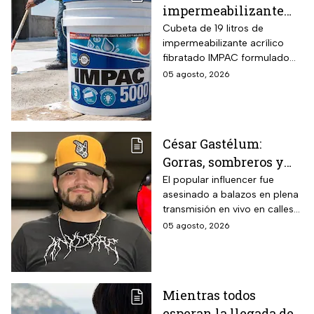
impermeabilizante
fibratado IMPAC de 19
Cubeta de 19 litros de
impermeabilizante acrílico
litros y secado rápido
fibratado IMPAC formulado
de 4-6 horas con hasta
con base agua, resinas
05 agosto, 2026
13 MSI
acrílicas y fibras sintéticas
reforzantes que sustituyen la
tela de refuerzo tradicional,
compatibilidad con concreto,
César Gastélum:
lámina galvanizada,
Gorras, sombreros y
fibrocemento y ladrillos,
además de fórmula libre de
las letras MZ, las
El popular influencer fue
asbesto y no inflamable.
asesinado a balazos en plena
pistas que investigan
transmisión en vivo en calles
tras el asesinato del
de Culiacán, Sinaloa.
05 agosto, 2026
influencer
Mientras todos
esperan la llegada del