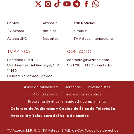
Cuenta de X / Twitter (se abre en una nuev
Cuenta de Instagram (se abre en una n
Cuenta de TikTok (se abre en una
Cuenta de YouTube (se abre 
Cuenta de Telegram (se a
Cuenta de Facebook 
Cuenta de Whats
En vivo
Azteca 7
adn Noticias
TV Azteca
Noticias
a más +
Azteca UNO
Deportes
TV Azteca Internacional
TV AZTECA
CONTACTO
Periférico Sur 4121,
contacto@tvazteca.com
Col. Fuentes Del Pedregal, C.P.
55 1720 1313
|
Conmutador
14140,
Ciudad De México, México.
Aviso de privacidad
Derechos
Inversionistas
Promo Espacio
Trabaja con nosotros
Programa de ética, integridad y cumplimiento
Defensor de Audiencias y Código de Ética de Televisión
Azteca III y Televisora del Valle de México
TV Azteca, M.R. & ©, TV Azteca, S.A.B. de C.V. Todos los derechos