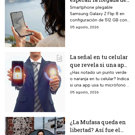
nuevo celular
Smartphone plegable
Samsung Galaxy Z Flip 8 en
Samsung Z Flip8 de
configuración de 512 GB con
512GB, Liverpool
pantalla principal Dynamic
05 agosto, 2026
rebaja el valor de la
AMOLED 2X de 6.9 pulgadas,
preventa y ofrece
pantalla exterior Super
AMOLED de 4.1 pulgadas, 12
hasta 24 meses sin
GB de RAM, siete años de
intereses
La señal en tu celular
actualizaciones de sistema
que revela si una app
operativo garantizadas y suite
completa de Galaxy AI con
te está escuchando
¿Has notado un punto verde
inteligencia artificial integrada.
o naranja en tu celular? Indica
¡No la ignores!
si una app usa tu micrófono o
cámara, clave para tu
05 agosto, 2026
privacidad; ¡No lo ignores!
¿La Mufasa queda en
libertad? Así fue el