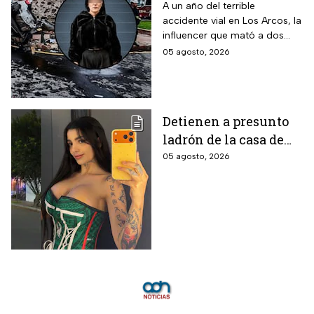
aparatoso accidente
A un año del terrible
accidente vial en Los Arcos, la
en Los Arcos de
influencer que mató a dos
Querétaro en el que
personas podría ser liberada
05 agosto, 2026
murieron 2 personas
tras aceptar su
responsabilidad y pagar una
multa.
Detienen a presunto
ladrón de la casa de
Karely Ruiz: la huella
05 agosto, 2026
dactilar lo delató