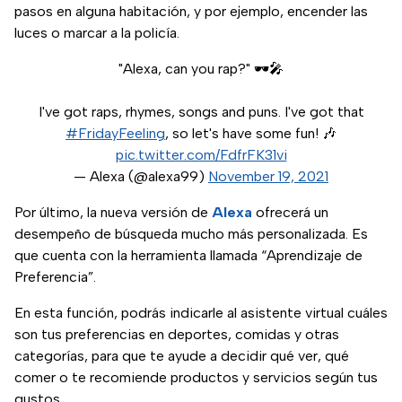
pasos en alguna habitación, y por ejemplo, encender las
luces o marcar a la policía.
"Alexa, can you rap?" 🕶️🎤
I've got raps, rhymes, songs and puns. I've got that
#FridayFeeling
, so let's have some fun! 🎶
pic.twitter.com/FdfrFK31vi
— Alexa (@alexa99)
November 19, 2021
Por último, la nueva versión de
Alexa
ofrecerá un
desempeño de búsqueda mucho más personalizada. Es
que cuenta con la herramienta llamada “Aprendizaje de
Preferencia”.
En esta función, podrás indicarle al asistente virtual cuáles
son tus preferencias en deportes, comidas y otras
categorías, para que te ayude a decidir qué ver, qué
comer o te recomiende productos y servicios según tus
gustos.