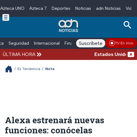
Azteca UNO
Azteca 7
Deportes
Noticias
adn Noticias
Video
Skip to main content
Suscríbete
ica
Seguridad
Internacional
Finanzas
adn Noticias Radio
Esp
TV En Vivo
ÚLTIMA HORA
Estados Unidos suspe
/
Es Tendencia
/
Nota
Alexa estrenará nuevas
funciones: conócelas