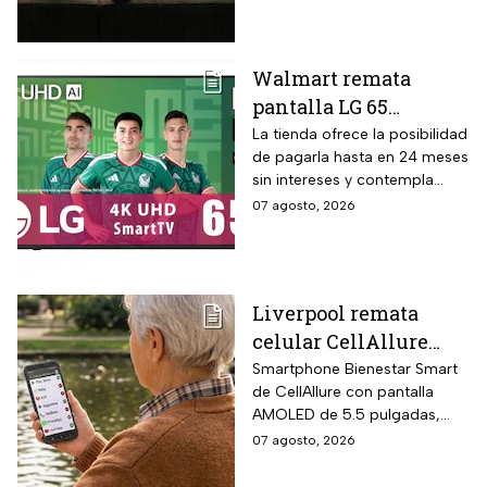
intereses
QLED, resolución 4K UHD,
audio Onkyo 2.1 con
subwoofer, Dolby Atmos y
Walmart remata
plataforma Google TV.
pantalla LG 65
pulgadas UHD 4K con
La tienda ofrece la posibilidad
de pagarla hasta en 24 meses
funciones de
sin intereses y contempla
inteligencia artificial
devoluciones hasta 30 días
07 agosto, 2026
ThinQ
después de recibir el
producto.
Liverpool remata
celular CellAllure
Smart AMOLED 5.5
Smartphone Bienestar Smart
de CellAllure con pantalla
pulgadas con botón
AMOLED de 5.5 pulgadas,
SOS, ideal para adultos
sistema operativo Android 13
07 agosto, 2026
mayores: rebaja de 55%
con interfaz de letras y
y hasta 6 MSI
números grandes diseñada