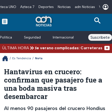
zteca UNO
Azteca 7
Deportes
Noticias
adn Noticias
Videos
Skip to main content
Suscríbete
Política
Seguridad
Internacional
Finanzas
ÚLTIMA HORA
Vacaciones de verano complicadas: Carreteras cerradas 
/
Es Tendencia
/
Nota
Hantavirus en crucero:
confirman que pasajero fue a
una boda masiva tras
desembarcar
Al menos 90 pasajeros del crucero Hondius